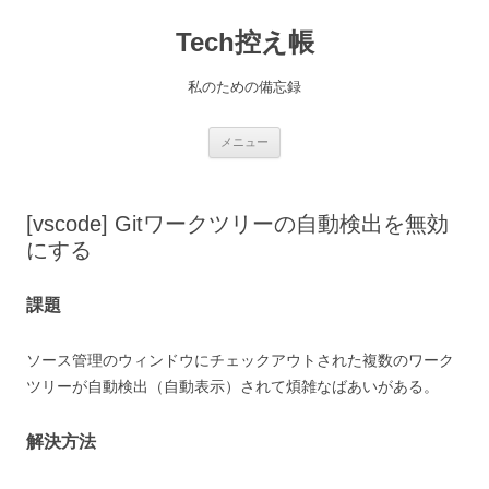
コ
ン
Tech控え帳
テ
ン
ツ
へ
私のための備忘録
ス
キ
ッ
プ
メニュー
[vscode] Gitワークツリーの自動検出を無効
にする
課題
ソース管理のウィンドウにチェックアウトされた複数のワーク
ツリーが自動検出（自動表示）されて煩雑なばあいがある。
解決方法