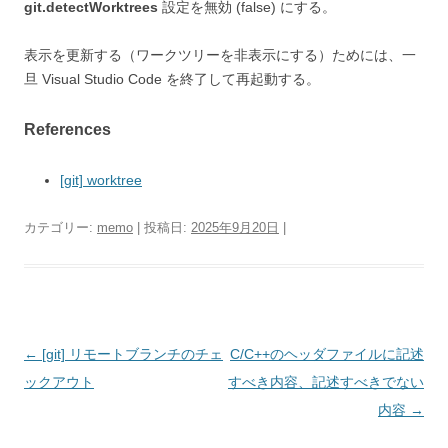
git.detectWorktrees
設定を無効 (false) にする。
表示を更新する（ワークツリーを非表示にする）ためには、一
旦 Visual Studio Code を終了して再起動する。
References
[git] worktree
カテゴリー:
memo
| 投稿日:
2025年9月20日
|
投
←
[git] リモートブランチのチェ
C/C++のヘッダファイルに記述
稿
ックアウト
すべき内容、記述すべきでない
ナ
内容
→
ビ