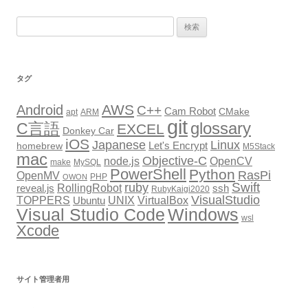
ゲ
検
ー
索:
シ
ョ
タグ
ン
AWS
Android
C++
Cam Robot
CMake
apt
ARM
git
glossary
C言語
EXCEL
Donkey Car
iOS
Japanese
Linux
Let's Encrypt
homebrew
M5Stack
mac
Objective-C
node.js
OpenCV
make
MySQL
PowerShell
Python
RasPi
OpenMV
PHP
OWON
Swift
ruby
RollingRobot
reveal.js
ssh
RubyKaigi2020
VisualStudio
TOPPERS
VirtualBox
UNIX
Ubuntu
Windows
Visual Studio Code
wsl
Xcode
サイト管理者用