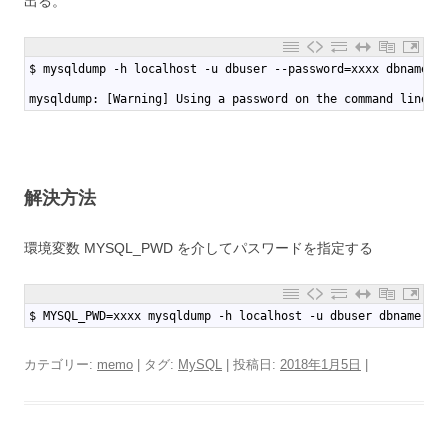
出る。
1
$ mysqldump -h localhost -u dbuser --password=xxxx dbname
2
3
mysqldump: [Warning] Using a password on the command line i
解決方法
環境変数 MYSQL_PWD を介してパスワードを指定する
1
$ MYSQL_PWD=xxxx mysqldump -h localhost -u dbuser dbname
カテゴリー:
memo
| タグ:
MySQL
| 投稿日:
2018年1月5日
|