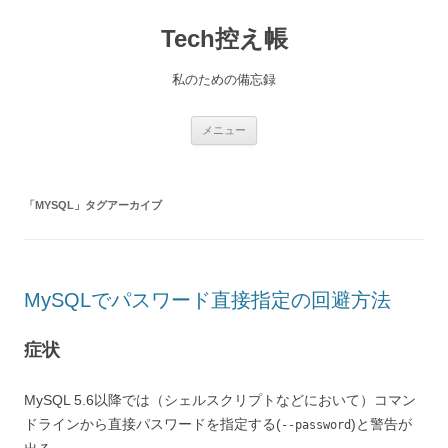
コ
ン
Tech控え帳
テ
ン
ツ
へ
私のための備忘録
ス
キ
ッ
プ
メニュー
「
MYSQL
」タグアーカイブ
MySQLでパスワード直接指定の回避方法
症状
MySQL 5.6以降では（シェルスクリプトなどにおいて）コマン
ドラインから直接パスワードを指定する(
)と警告が
--password