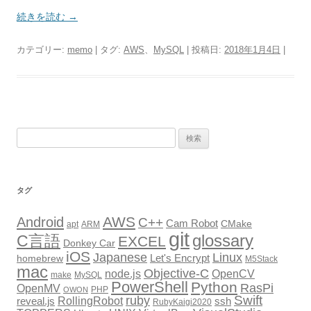
続きを読む
→
カテゴリー:
memo
| タグ:
AWS
、
MySQL
| 投稿日:
2018年1月4日
|
検
索:
タグ
AWS
Android
C++
Cam Robot
CMake
apt
ARM
git
glossary
C言語
EXCEL
Donkey Car
iOS
Japanese
Linux
Let's Encrypt
homebrew
M5Stack
mac
Objective-C
node.js
OpenCV
make
MySQL
PowerShell
Python
RasPi
OpenMV
PHP
OWON
Swift
ruby
RollingRobot
reveal.js
ssh
RubyKaigi2020