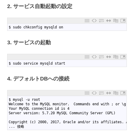
2. サービス自動起動の設定
1
$ sudo chkconfig mysqld on
3. サービスの起動
1
$ sudo service mysqld start
4. デフォルトDBへの接続
1
$ mysql -u root
2
Welcome to the MySQL monitor.  Commands end with ; or \g.
3
Your MySQL connection id is 4
4
Server version: 5.7.20 MySQL Community Server (GPL)
5
6
Copyright (c) 2000, 2017, Oracle and/or its affiliates. All
7
... 後略