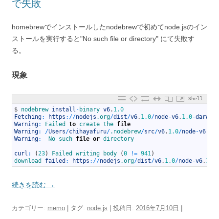
で失敗
homebrewでインストールしたnodebrewで初めてnode.jsのイン
ストールを実行すると"No such file or directory" にて失敗す
る。
現象
Shell
1
$
nodebrew 
install
-
binary 
v6
.
1.0
2
Fetching
:
https
:
/
/
nodejs
.org
/
dist
/
v6
.
1.0
/
node
-
v6
.
1.0
-
darwin
3
Warning
:
Failed 
to
create 
the 
file
4
Warning
:
/
Users
/
chihayafuru
/
.nodebrew
/
src
/
v6
.
1.0
/
node
-
v6
.
1.
5
Warning
:
No 
such 
file
or
directory
6
7
curl
:
(
23
)
Failed 
writing 
body
(
0
!=
941
)
8
download 
failed
:
https
:
/
/
nodejs
.org
/
dist
/
v6
.
1.0
/
node
-
v6
.
1.0
続きを読む
→
カテゴリー:
memo
| タグ:
node.js
| 投稿日:
2016年7月10日
|