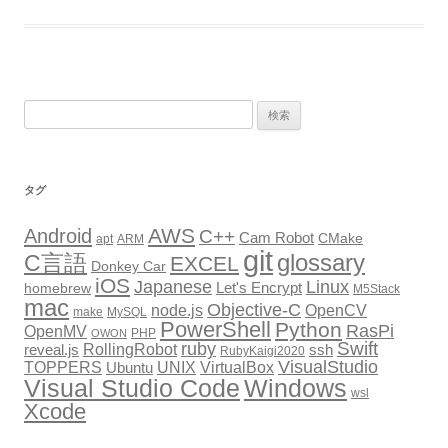
検
索:
タグ
AWS
Android
C++
Cam Robot
CMake
apt
ARM
git
glossary
C言語
EXCEL
Donkey Car
iOS
Japanese
Linux
Let's Encrypt
homebrew
M5Stack
mac
Objective-C
node.js
OpenCV
make
MySQL
PowerShell
Python
RasPi
OpenMV
PHP
OWON
Swift
ruby
RollingRobot
reveal.js
ssh
RubyKaigi2020
VisualStudio
TOPPERS
VirtualBox
UNIX
Ubuntu
Windows
Visual Studio Code
wsl
Xcode