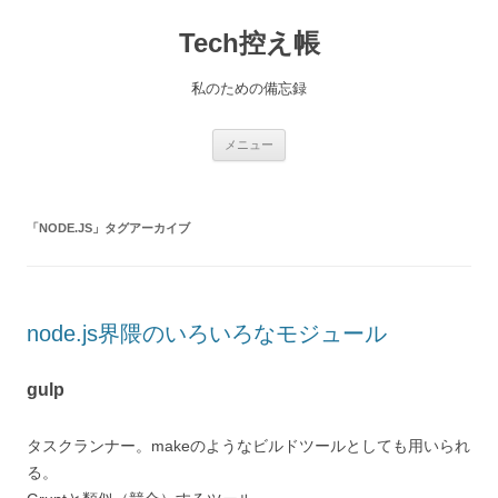
コ
ン
Tech控え帳
テ
ン
ツ
へ
私のための備忘録
ス
キ
ッ
プ
メニュー
「
NODE.JS
」タグアーカイブ
node.js界隈のいろいろなモジュール
gulp
タスクランナー。makeのようなビルドツールとしても用いられ
る。