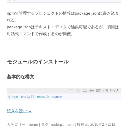
npmで管理するプロジェクトの情報はpackage.jsonに書き込ま
れる。
package.jsonはテキストエディタで編集可能であるが、初回は
対話式コマンドで作成するのが簡便。
モジュールのインストール
基本的な構文
Shell
1
$
npm 
install
<
module 
name
>
続きを読む
→
カテゴリー:
memo
| タグ:
node.js
、
npm
| 投稿日:
2016年2月27日
|