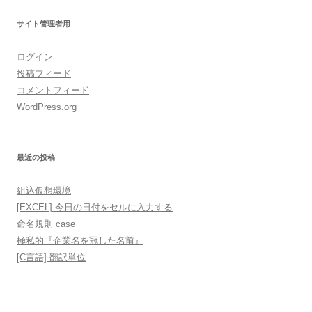
サイト管理者用
ログイン
投稿フィード
コメントフィード
WordPress.org
最近の投稿
組込仮想環境
[EXCEL] 今日の日付をセルに入力する
命名規則 case
極私的『企業名を冠した名前』
[C言語] 翻訳単位