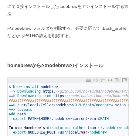
にて直接インストールしたnodebrewをアンインストールする方
法
~/.nodebrew フォルダを削除する。必要に応じて .bash_profile
などからPATHの設定を削除する。
homebrewからのnodebrewのインストール
1
$
brew 
install 
nodebrew
2
==
>
Downloading 
https
:
//github.com/hokaccha/nodebrew/archiv
3
==
>
Downloading 
from 
https
:
//codeload.github.com/hokaccha/n
4
###########################################################
5
==
>
/
usr
/
local
/
Cellar
/
nodebrew
/
0.9.6
/
bin
/
nodebrew 
setup_dir
6
==
>
Caveats
7
Add 
path
:
8
export 
PATH
=
$
HOME
/
.
nodebrew
/
current
/
bin
:
$
PATH
9
10
To
use
Homebrew
'
s
directories 
rather 
than
~
/
.
nodebrew 
add 
t
11
export 
NODEBREW_ROOT
=
/
usr
/
local
/
var
/
nodebrew
12