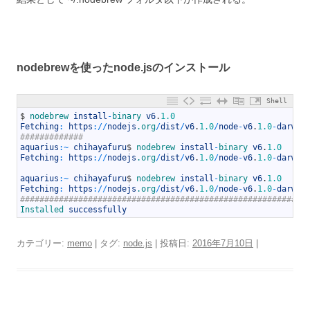
nodebrewを使ったnode.jsのインストール
Shell
1
$
nodebrew 
install
-
binary 
v6
.
1.0
2
Fetching
:
https
:
/
/
nodejs
.org
/
dist
/
v6
.
1.0
/
node
-
v6
.
1.0
-
darwin
3
#############                                              
4
aquarius
:
~
chihayafuru
$
nodebrew 
install
-
binary 
v6
.
1.0
5
Fetching
:
https
:
/
/
nodejs
.org
/
dist
/
v6
.
1.0
/
node
-
v6
.
1.0
-
darwin
6
7
aquarius
:
~
chihayafuru
$
nodebrew 
install
-
binary 
v6
.
1.0
8
Fetching
:
https
:
/
/
nodejs
.org
/
dist
/
v6
.
1.0
/
node
-
v6
.
1.0
-
darwin
9
###########################################################
10
Installed 
successfully
カテゴリー:
memo
| タグ:
node.js
| 投稿日:
2016年7月10日
|