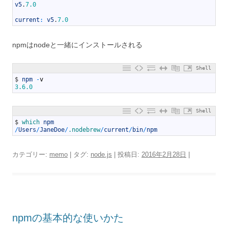
2
v5
.
7.0
3
4
current
:
v5
.
7.0
npmはnodeと一緒にインストールされる
Shell
1
$
npm
-
v
2
3.6.0
Shell
1
$
which 
npm
2
/
Users
/
JaneDoe
/
.nodebrew
/
current
/
bin
/
npm
カテゴリー:
memo
| タグ:
node.js
| 投稿日:
2016年2月28日
|
npmの基本的な使いかた