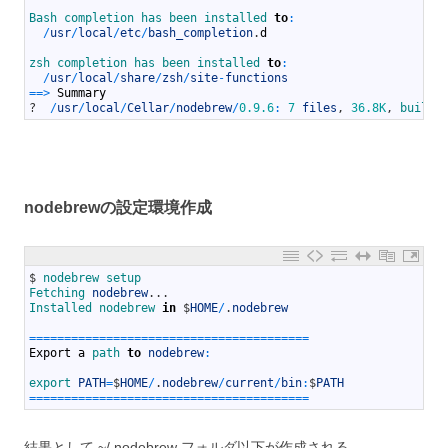
13
Bash 
completion 
has 
been 
installed 
to
:
14
/
usr
/
local
/
etc
/
bash_completion
.
d
15
16
zsh 
completion 
has 
been 
installed 
to
:
17
/
usr
/
local
/
share
/
zsh
/
site
-
functions
18
==
>
Summary
19
?
/
usr
/
local
/
Cellar
/
nodebrew
/
0.9.6
:
7
files
,
36.8K
,
built 
nodebrewの設定環境作成
1
$
nodebrew 
setup
2
Fetching 
nodebrew
.
.
.
3
Installed 
nodebrew 
in
$
HOME
/
.
nodebrew
4
5
===
===
===
===
===
===
===
===
===
===
===
===
===
=
6
Export
a
path 
to
nodebrew
:
7
8
export 
PATH
=
$
HOME
/
.
nodebrew
/
current
/
bin
:
$
PATH
9
===
===
===
===
===
===
===
===
===
===
===
===
===
=
結果として ~/.nodebrew フォルダ以下が作成される。