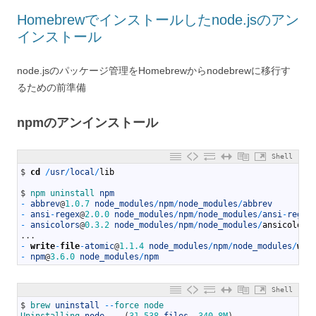
Homebrewでインストールしたnode.jsのアン
インストール
node.jsのパッケージ管理をHomebrewからnodebrewに移行す
るための前準備
npmのアンインストール
Shell
1
$
cd
/
usr
/
local
/
lib
2
3
$
npm 
uninstall 
npm
4
-
abbrev
@
1.0.7
node_modules
/
npm
/
node_modules
/
abbrev
5
-
ansi
-
regex
@
2.0.0
node_modules
/
npm
/
node_modules
/
ansi
-
regex
6
-
ansicolors
@
0.3.2
node_modules
/
npm
/
node_modules
/
ansicolors
7
.
.
.
8
-
write
-
file
-
atomic
@
1.1.4
node_modules
/
npm
/
node_modules
/
wri
9
-
npm
@
3.6.0
node_modules
/
npm
Shell
1
$
brew 
uninstall
--
force 
node
2