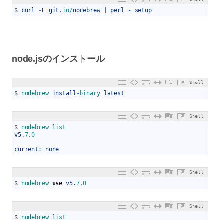
1
$
curl
-
L
git
.io
/
nodebrew
|
perl
-
setup
node.jsのインストール
Shell
1
$
nodebrew 
install
-
binary 
latest
Shell
1
$
nodebrew 
list
2
v5
.
7.0
3
4
current
:
none
Shell
1
$
nodebrew 
use
v5
.
7.0
Shell
1
$
nodebrew 
list