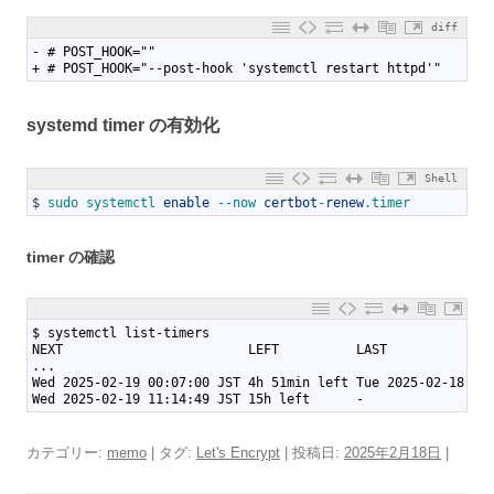
diff
1
- # POST_HOOK=""
2
+ # POST_HOOK="--post-hook 'systemctl restart httpd'"
systemd timer の有効化
Shell
1
$
sudo 
systemctl 
enable
--
now 
certbot
-
renew
.timer
timer の確認
1
$ systemctl list-timers
2
NEXT                        LEFT          LAST             
3
...
4
Wed 2025-02-19 00:07:00 JST 4h 51min left Tue 2025-02-18 00
5
Wed 2025-02-19 11:14:49 JST 15h left      -                
カテゴリー:
memo
| タグ:
Let's Encrypt
| 投稿日:
2025年2月18日
|