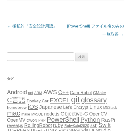
投
←
極私的『安全設計用語』
[PowerShell] ファイル名のみの
稿
一覧取得
→
ナ
ビ
検
ゲ
索:
ー
シ
タグ
ョ
AWS
Android
ン
C++
Cam Robot
CMake
apt
ARM
git
glossary
C言語
EXCEL
Donkey Car
iOS
Japanese
Linux
Let's Encrypt
homebrew
M5Stack
mac
Objective-C
node.js
OpenCV
make
MySQL
PowerShell
Python
RasPi
OpenMV
PHP
OWON
Swift
ruby
RollingRobot
reveal.js
ssh
RubyKaigi2020
VisualStudio
TOPPERS
VirtualBox
UNIX
Ubuntu