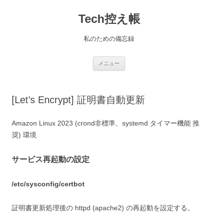
コ
ン
Tech控え帳
テ
ン
ツ
へ
私のための備忘録
ス
キ
ッ
プ
メニュー
[Let’s Encrypt] 証明書自動更新
Amazon Linux 2023 (crond非標準、systemd タイマー機能 推
奨) 環境
サービス再起動の設定
/etc/sysconfig/certbot
証明書更新処理後の httpd (apache2) の再起動を設定する。