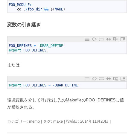
1
FOO_MODULE
:
2
cd
.
/
foo_dir
&&
$
(
MAKE
)
変数の引き継ぎ
1
FOO_DEFINES
=
-
DBAR_DEFINE
2
export 
FOO_DEFINES
または
1
export 
FOO_DEFINES
=
-
DBAR_DEFINE
環境変数を介して呼び出し先のMakefileのFOO_DEFINESに値
が反映される。
カテゴリー:
memo
| タグ:
make
| 投稿日:
2014年11月20日
|