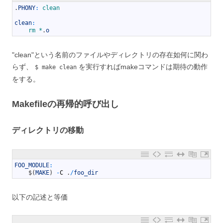
1
.
PHONY
:
clean
2
3
clean
:
4
rm *
.
o
"clean"という名前のファイルやディレクトリの存在如何に関わ
らず、
を実行すればmakeコマンドは期待の動作
$ make clean
をする。
Makefileの再帰的呼び出し
ディレクトリの移動
1
FOO_MODULE
:
2
$
(
MAKE
)
-
C
.
/
foo_dir
以下の記述と等価