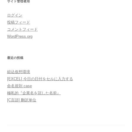
サイト管理者用
ログイン
投稿フィード
コメントフィード
WordPress.org
最近の投稿
組込仮想環境
[EXCEL] 今日の日付をセルに入力する
命名規則 case
極私的『企業名を冠した名前』
[C言語] 翻訳単位