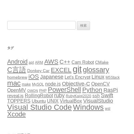
検
索:
タグ
AWS
Android
C++
Cam Robot
CMake
apt
ARM
git
glossary
C言語
EXCEL
Donkey Car
iOS
Japanese
Linux
Let's Encrypt
homebrew
M5Stack
mac
Objective-C
node.js
OpenCV
make
MySQL
PowerShell
Python
RasPi
OpenMV
PHP
OWON
Swift
ruby
RollingRobot
reveal.js
ssh
RubyKaigi2020
VisualStudio
TOPPERS
VirtualBox
UNIX
Ubuntu
Windows
Visual Studio Code
wsl
Xcode