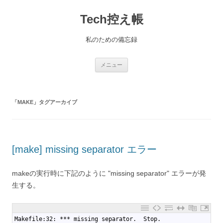
コ
ン
Tech控え帳
テ
ン
ツ
へ
私のための備忘録
ス
キ
ッ
プ
メニュー
「
MAKE
」タグアーカイブ
[make] missing separator エラー
makeの実行時に下記のように "missing separator" エラーが発
生する。
1
Makefile:32: *** missing separator.  Stop.