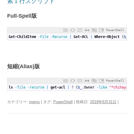
索１行スクリプト
Full-Spell版
PowerShell
1
Get-ChildItem
-File
-Recurse
|
Get-ACL
|
Where-Object
{
$_
.
O
短縮(Alias)版
PowerShell
1
ls
-file
-recurse
|
get-acl
|
?
{
$_
.
Owner
-like
"*chihaya"
}
カテゴリー:
memo
| タグ:
PowerShell
| 投稿日:
2019年8月31日
|