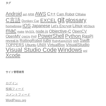
タグ
ー
シ
AWS
Android
C++
Cam Robot
CMake
apt
ARM
git
glossary
ョ
C言語
EXCEL
Donkey Car
iOS
Japanese
Linux
ン
Let's Encrypt
homebrew
M5Stack
mac
Objective-C
node.js
OpenCV
make
MySQL
PowerShell
Python
RasPi
OpenMV
PHP
OWON
Swift
ruby
RollingRobot
reveal.js
ssh
RubyKaigi2020
VisualStudio
TOPPERS
VirtualBox
UNIX
Ubuntu
Windows
Visual Studio Code
wsl
Xcode
サイト管理者用
ログイン
投稿フィード
コメントフィード
WordPress.org