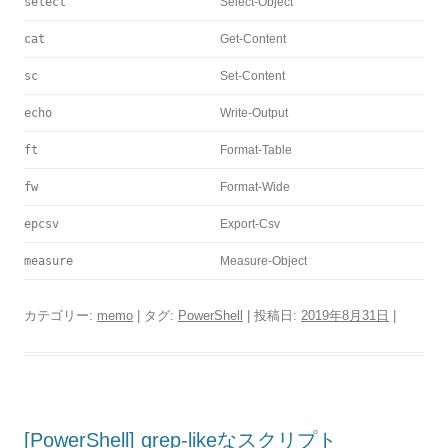
select
Select-Object
cat
Get-Content
sc
Set-Content
echo
Write-Output
ft
Format-Table
fw
Format-Wide
epcsv
Export-Csv
measure
Measure-Object
カテゴリー:
memo
| タグ:
PowerShell
| 投稿日:
2019年8月31日
|
[PowerShell] grep-likeなスクリプト