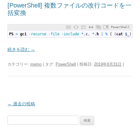
[PowerShell] 複数ファイルの改行コードを一
括変換
PowerShell
1
PS
>
gci
-recurse
-file
-include
*
.
c
,
*
.
h
|
%
{
(
cat
$_
)
-j
続きを読む
→
カテゴリー:
memo
| タグ:
PowerShell
| 投稿日:
2019年8月31日
|
投
←
過去の投稿
稿
検
ナ
索:
ビ
ゲ