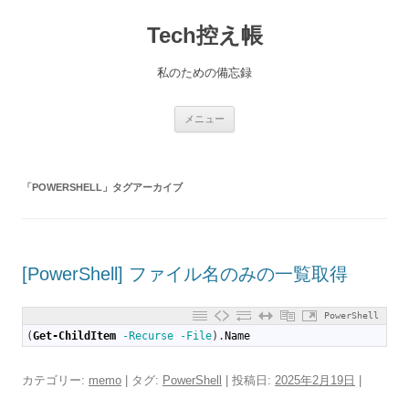
コ
ン
Tech控え帳
テ
ン
ツ
へ
私のための備忘録
ス
キ
ッ
プ
メニュー
「
POWERSHELL
」タグアーカイブ
[PowerShell] ファイル名のみの一覧取得
PowerShell
1
(
Get-ChildItem
-Recurse
-File
)
.
Name
カテゴリー:
memo
| タグ:
PowerShell
| 投稿日:
2025年2月19日
|