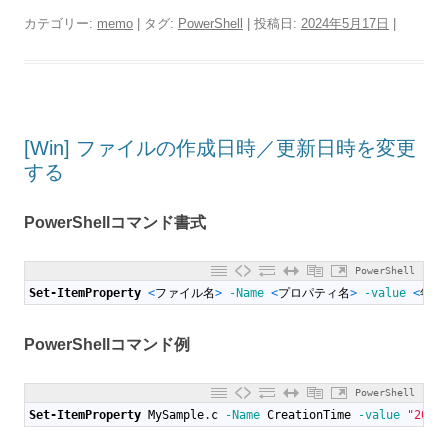
カテゴリー:
memo
| タグ:
PowerShell
| 投稿日:
2024年5月17日
|
[Win] ファイルの作成日時／更新日時を変更
する
PowerShellコマンド書式
PowerShell
1
Set-ItemProperty
<
ファイル名
>
-Name
<
プロパティ名
>
-value
<
年月
PowerShellコマンド例
PowerShell
1
Set-ItemProperty
MySample
.
c
-Name
CreationTime
-value
"2023