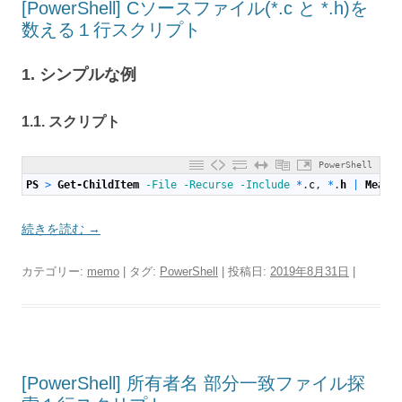
[PowerShell] Cソースファイル(*.c と *.h)を
数える１行スクリプト
1. シンプルな例
1.1. スクリプト
PowerShell
1
PS
>
Get-ChildItem
-File
-Recurse
-Include
*
.
c
,
*
.
h
|
Measu
続きを読む
→
カテゴリー:
memo
| タグ:
PowerShell
| 投稿日:
2019年8月31日
|
[PowerShell] 所有者名 部分一致ファイル探