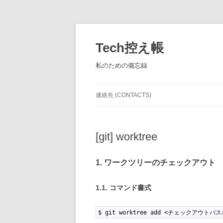
コ
ン
テ
Tech控え帳
ン
ツ
へ
私のための備忘録
ス
キ
ッ
プ
連絡先 (CONTACTS)
[git] worktree
1. ワークツリーのチェックアウト
1.1. コマンド書式
1
$ git worktree add <チェックアウトパ