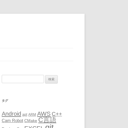
検
索:
タグ
AWS
Android
C++
apt
ARM
C言語
Cam Robot
CMake
git