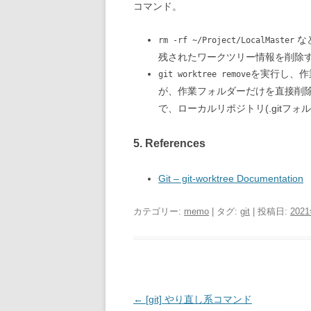
コマンド。
な
rm -rf ~/Project/LocalMaster
残されたワークツリー情報を削除
を実行し、作
git worktree remove
が、作業フォルダーだけを直接削
で、ローカルリポジトリ(.gitフ
5. References
Git – git-worktree Documentation
カテゴリー:
memo
| タグ:
git
| 投稿日:
202
投
←
[git] やり直し系コマンド