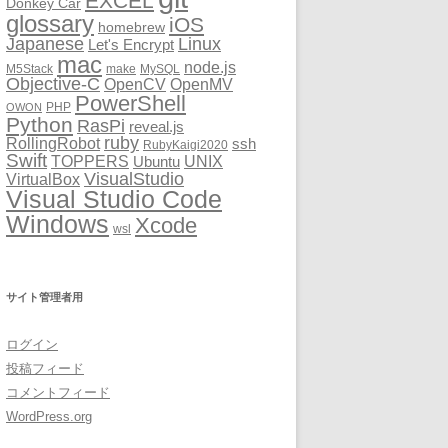
EXCEL
Donkey Car
glossary
iOS
homebrew
Japanese
Linux
Let's Encrypt
mac
node.js
M5Stack
make
MySQL
Objective-C
OpenCV
OpenMV
PowerShell
PHP
OWON
Python
RasPi
reveal.js
ruby
RollingRobot
ssh
RubyKaigi2020
Swift
TOPPERS
UNIX
Ubuntu
VisualStudio
VirtualBox
Visual Studio Code
Windows
Xcode
wsl
サイト管理者用
ログイン
投稿フィード
コメントフィード
WordPress.org