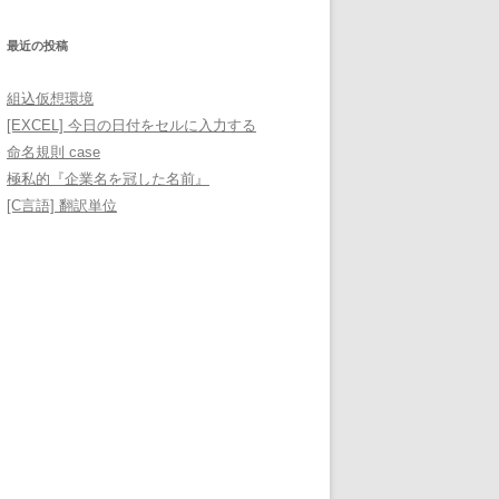
最近の投稿
組込仮想環境
[EXCEL] 今日の日付をセルに入力する
命名規則 case
極私的『企業名を冠した名前』
[C言語] 翻訳単位