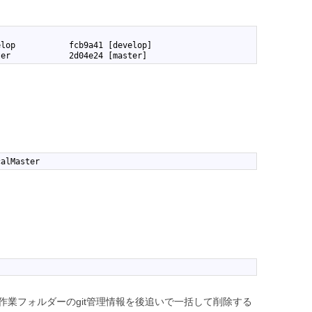
elop           fcb9a41 [develop]
ter            2d04e24 [master]
calMaster
た作業フォルダーのgit管理情報を後追いで一括して削除する