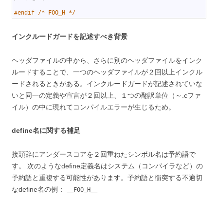
5
6
#endif /* FOO_H */
インクルードガードを記述すべき背景
ヘッダファイルの中から、さらに別のヘッダファイルをインク
ルードすることで、一つのヘッダファイルが２回以上インクル
ードされるときがある。インクルードガードが記述されていな
いと同一の定義や宣言が２回以上、１つの翻訳単位（～.cファ
イル）の中に現れてコンパイルエラーが生じるため。
define名に関する補足
接頭辞にアンダースコアを２回重ねたシンボル名は予約語で
す。 次のようなdefine定義名はシステム（コンパイラなど）の
予約語と重複する可能性があります。予約語と衝突する不適切
なdefine名の例：
__FOO_H__