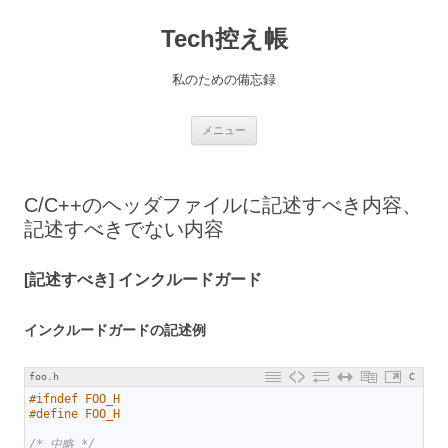
コ
ン
Tech控え帳
テ
ン
ツ
へ
私のための備忘録
ス
キ
ッ
プ
メニュー
C/C++のヘッダファイルに記述すべき内容、
記述すべきでない内容
[記述すべき] インクルードガード
インクルードガードの記述例
foo.h
C
1
#ifndef FOO_H
2
#define FOO_H
3
4
/* 中略 */