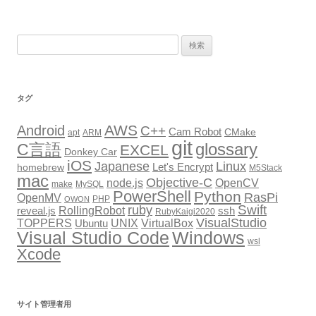
ナ
ビ
検
ゲ
索:
ー
シ
タグ
ョ
AWS
Android
ン
C++
Cam Robot
CMake
apt
ARM
git
glossary
C言語
EXCEL
Donkey Car
iOS
Japanese
Linux
Let's Encrypt
homebrew
M5Stack
mac
Objective-C
node.js
OpenCV
make
MySQL
PowerShell
Python
RasPi
OpenMV
PHP
OWON
Swift
ruby
RollingRobot
reveal.js
ssh
RubyKaigi2020
VisualStudio
TOPPERS
VirtualBox
UNIX
Ubuntu
Windows
Visual Studio Code
wsl
Xcode
サイト管理者用