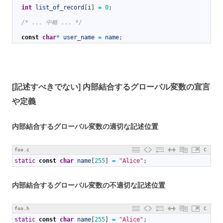
8
int
list_of_record
[
i
]
=
0
;
9
10
/* ... 中略 ... */
11
12
const
char
*
user_name
=
name
;
[記述すべきでない] 内部結合するグローバル変数の宣言
や定義
内部結合するグローバル変数の適切な記述位置
foo.c
C
1
static
const
char
name
[
255
]
=
"Alice"
;
内部結合するグローバル変数の不適切な記述位置
foo.h
C
1
static
const
char
name
[
255
]
=
"Alice"
;