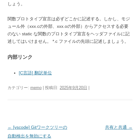
しょう。
関数プロトタイプ宣言は必ずどこかに記述する。しかし、モジ
ュール外（xxx.cの外部、xxx.oの外部）からアクセスする必要
のない static な関数のプロトタイプ宣言をヘッダファイルに記
述してはいけません。 *.c ファイルの先頭に記述しましょう。
内部リンク
[C言語] 翻訳単位
カテゴリー:
memo
| 投稿日:
2025年9月20日
|
投
←
[vscode] Gitワークツリーの
共有と共通
→
稿
自動検出を無効にする