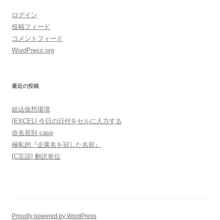
ログイン
投稿フィード
コメントフィード
WordPress.org
最近の投稿
組込仮想環境
[EXCEL] 今日の日付をセルに入力する
命名規則 case
極私的『企業名を冠した名前』
[C言語] 翻訳単位
Proudly powered by WordPress