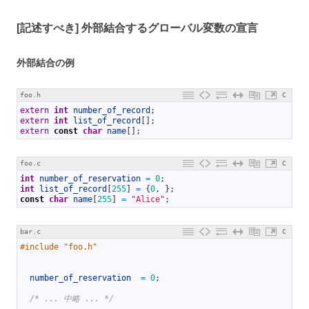
[記述すべき] 外部結合するグローバル変数の宣言
外部結合の例
foo.h
C
1
extern
int
number_of_record
;
2
extern
int
list_of_record
[
]
;
3
extern
const
char
name
[
]
;
foo.c
C
1
int
number_of_reservation
=
0
;
2
int
list_of_record
[
255
]
=
{
0
,
}
;
3
const
char
name
[
255
]
=
"Alice"
;
bar.c
C
1
#include "foo.h"
2
3
4
number_of_reservation
=
0
;
5
6
/* ... 中略 ... */
7