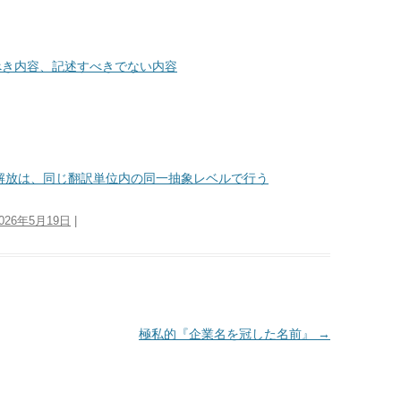
すべき内容、記述すべきでない内容
解放は、同じ翻訳単位内の同一抽象レベルで行う
026年5月19日
|
極私的『企業名を冠した名前』
→