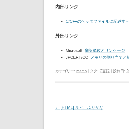
内部リンク
C/C++のヘッダファイルに記述
外部リンク
Microsoft
翻訳単位とリンケージ
JPCERT/CC
メモリの割り当てと
カテゴリー:
memo
| タグ:
C言語
| 投稿日:
2
投
←
[HTML] ルビ、ふりがな
稿
ナ