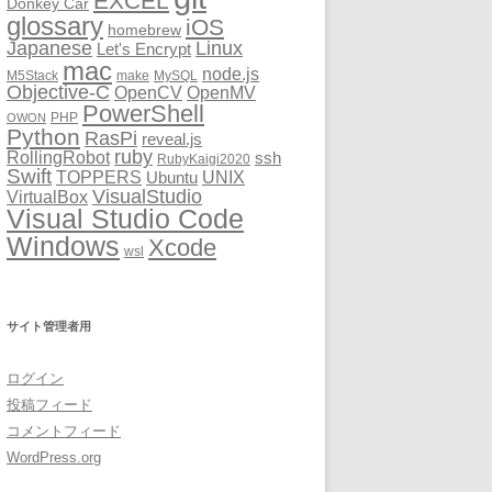
EXCEL
Donkey Car
glossary
iOS
homebrew
Japanese
Linux
Let's Encrypt
mac
node.js
M5Stack
make
MySQL
Objective-C
OpenCV
OpenMV
PowerShell
PHP
OWON
Python
RasPi
reveal.js
ruby
RollingRobot
ssh
RubyKaigi2020
Swift
TOPPERS
UNIX
Ubuntu
VisualStudio
VirtualBox
Visual Studio Code
Windows
Xcode
wsl
サイト管理者用
ログイン
投稿フィード
コメントフィード
WordPress.org