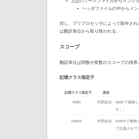
上記のソースファイルからインクル
ヘッダファイルの中からイン
但し、プリプロセッサによって除外され
は翻訳単位から取り除かれる。
スコープ
翻訳単位は関数や変数のスコープの境界
記憶クラス指定子
記憶クラス指定子
意味
static
内部結合
static
す）。
extern
外部結合
extern
で定義されて