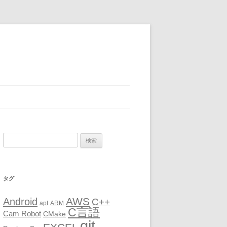
検
索:
タグ
AWS
Android
C++
apt
ARM
C言語
Cam Robot
CMake
git