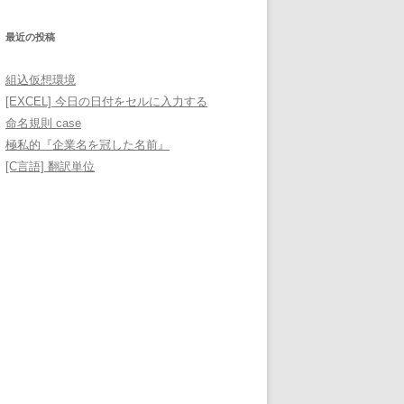
最近の投稿
組込仮想環境
[EXCEL] 今日の日付をセルに入力する
命名規則 case
極私的『企業名を冠した名前』
[C言語] 翻訳単位