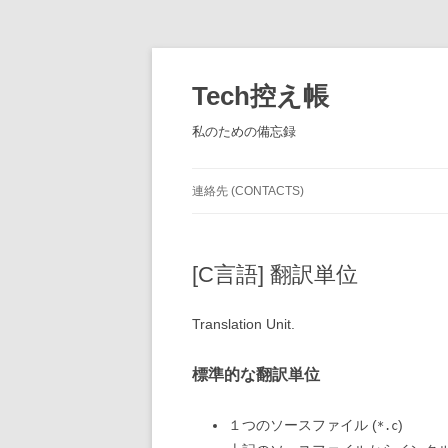
コ
ン
テ
Tech控え帳
ン
ツ
へ
私のための備忘録
ス
キ
ッ
プ
連絡先 (CONTACTS)
[C言語] 翻訳単位
Translation Unit.
標準的な翻訳単位
１つのソースファイル (
)
*.c