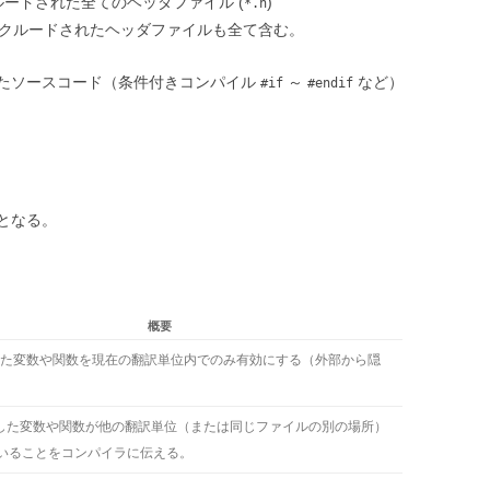
ードされた全てのヘッダファイル (
)
*.h
クルードされたヘッダファイルも全て含む。
たソースコード（条件付きコンパイル
～
など）
#if
#endif
となる。
概要
で修飾した変数や関数を現在の翻訳単位内でのみ有効にする（外部から隠
で修飾した変数や関数が他の翻訳単位（または同じファイルの別の場所）
いることをコンパイラに伝える。