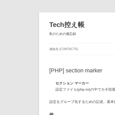
コ
ン
テ
Tech控え帳
ン
ツ
へ
私のための備忘録
ス
キ
ッ
プ
連絡先 (CONTACTS)
[PHP] section marker
セクション マーカー
設定ファイル(php.ini)の中でカギ括弧(
設定をグループ化するための記述。基本
例