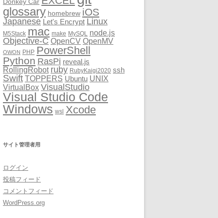
EXCEL
Donkey Car
glossary
iOS
homebrew
Japanese
Linux
Let's Encrypt
mac
node.js
M5Stack
make
MySQL
Objective-C
OpenCV
OpenMV
PowerShell
PHP
OWON
Python
RasPi
reveal.js
ruby
RollingRobot
ssh
RubyKaigi2020
Swift
TOPPERS
UNIX
Ubuntu
VisualStudio
VirtualBox
Visual Studio Code
Windows
Xcode
wsl
サイト管理者用
ログイン
投稿フィード
コメントフィード
WordPress.org