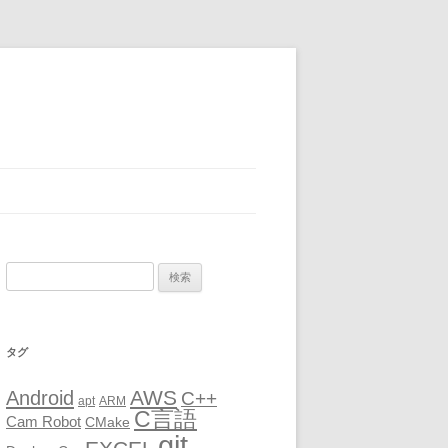
検
索:
タグ
AWS
Android
C++
apt
ARM
C言語
Cam Robot
CMake
git