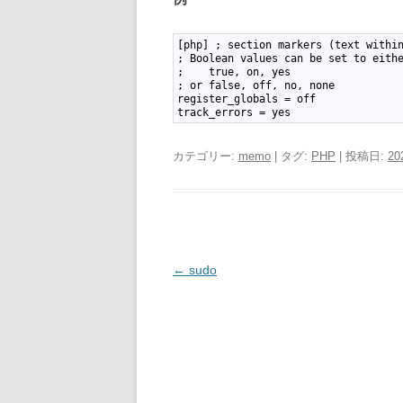
1
[php] ; section markers (text withi
2
; Boolean values can be set to eith
3
;    true, on, yes
4
; or false, off, no, none
5
register_globals = off
6
track_errors = yes
カテゴリー:
memo
| タグ:
PHP
| 投稿日:
2
投
←
sudo
稿
ナ
ビ
ゲ
ー