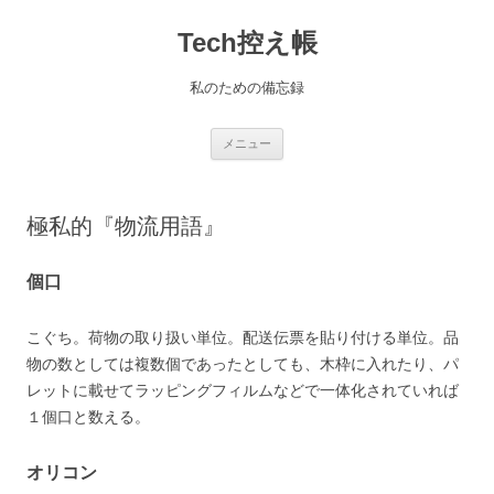
コ
ン
Tech控え帳
テ
ン
ツ
へ
私のための備忘録
ス
キ
ッ
プ
メニュー
極私的『物流用語』
個口
こぐち。荷物の取り扱い単位。配送伝票を貼り付ける単位。品
物の数としては複数個であったとしても、木枠に入れたり、パ
レットに載せてラッピングフィルムなどで一体化されていれば
１個口と数える。
オリコン