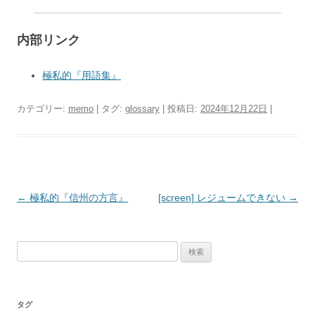
内部リンク
極私的『用語集』
カテゴリー:
memo
| タグ:
glossary
| 投稿日:
2024年12月22日
|
投
←
極私的『信州の方言』
[screen] レジュームできない
→
稿
ナ
検
ビ
索:
ゲ
ー
タグ