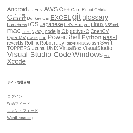
シ
AWS
Android
ョ
C++
Cam Robot
CMake
apt
ARM
git
glossary
C言語
EXCEL
ン
Donkey Car
iOS
Japanese
Linux
Let's Encrypt
homebrew
M5Stack
mac
Objective-C
node.js
OpenCV
make
MySQL
PowerShell
Python
RasPi
OpenMV
PHP
OWON
Swift
ruby
RollingRobot
reveal.js
ssh
RubyKaigi2020
VisualStudio
TOPPERS
VirtualBox
UNIX
Ubuntu
Windows
Visual Studio Code
wsl
Xcode
サイト管理者用
ログイン
投稿フィード
コメントフィード
WordPress.org