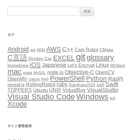
ビ
検
ゲ
索:
ー
シ
タグ
ョ
AWS
Android
ン
C++
Cam Robot
CMake
apt
ARM
git
glossary
C言語
EXCEL
Donkey Car
iOS
Japanese
Linux
Let's Encrypt
homebrew
M5Stack
mac
Objective-C
node.js
OpenCV
make
MySQL
PowerShell
Python
RasPi
OpenMV
PHP
OWON
Swift
ruby
RollingRobot
reveal.js
ssh
RubyKaigi2020
VisualStudio
TOPPERS
VirtualBox
UNIX
Ubuntu
Windows
Visual Studio Code
wsl
Xcode
サイト管理者用