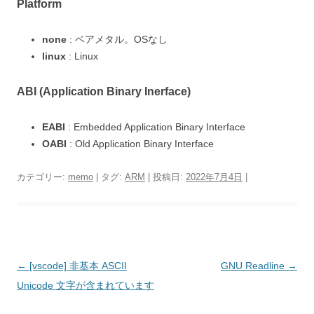
Platform
none
: ベアメタル。OSなし
linux
: Linux
ABI (Application Binary Inerface)
EABI
: Embedded Application Binary Interface
OABI
: Old Application Binary Interface
カテゴリー:
memo
| タグ:
ARM
| 投稿日:
2022年7月4日
|
投
←
[vscode] 非基本 ASCII
GNU Readline
→
稿
Unicode 文字が含まれています
ナ