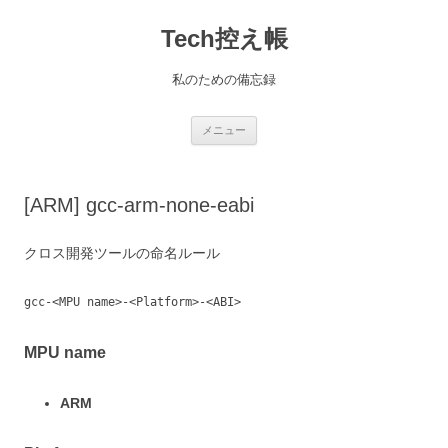
コ
ン
Tech控え帳
テ
ン
ツ
へ
私のための備忘録
ス
キ
ッ
プ
メニュー
[ARM] gcc-arm-none-eabi
クロス開発ツールの命名ルール
gcc-<MPU name>-<Platform>-<ABI>
MPU name
ARM