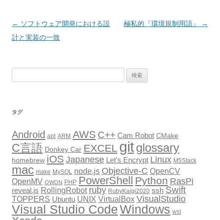
投
←
ソフトウェア開発における設
極私的『環境規制用語』
→
稿
計と実装の一致
ナ
ビ
検
ゲ
索:
ー
シ
タグ
ョ
AWS
Android
ン
C++
Cam Robot
CMake
apt
ARM
git
glossary
C言語
EXCEL
Donkey Car
iOS
Japanese
Linux
Let's Encrypt
homebrew
M5Stack
mac
Objective-C
node.js
OpenCV
make
MySQL
PowerShell
Python
RasPi
OpenMV
PHP
OWON
Swift
ruby
RollingRobot
reveal.js
ssh
RubyKaigi2020
VisualStudio
TOPPERS
VirtualBox
UNIX
Ubuntu
Windows
Visual Studio Code
wsl