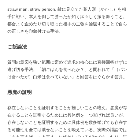
straw man, straw person. 敵に見立てた藁人形（かかし）を相
手に戦い、本人を倒して勝ったが如く猛々しく振る舞うこと。
都合よく歪めたり切り取った相手の主張を論破することで自ら
の正しさを印象付ける手法。
ご飯論法
質問の意図を狭い範囲に歪めて追求の核心には直接回答せずに
逃げ切る手法。「朝ごはんを食べたか？」と問われて「（パン
は食べたが）白米は食べていない」と回答をはぐらかす答弁。
悪魔の証明
存在しないことを証明することが難しいことの喩え。悪魔が存
在することを証明するためには具体例を一つ挙げれば良いが、
存在しないことを証明するために具体例を数多挙げても存在す
る可能性を全ては潰せないことを喩えている。実際の議論では