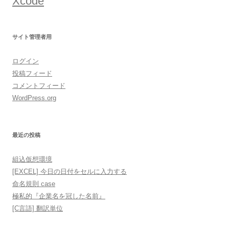
Xcode
サイト管理者用
ログイン
投稿フィード
コメントフィード
WordPress.org
最近の投稿
組込仮想環境
[EXCEL] 今日の日付をセルに入力する
命名規則 case
極私的『企業名を冠した名前』
[C言語] 翻訳単位