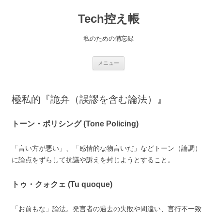
コ
ン
Tech控え帳
テ
ン
ツ
へ
私のための備忘録
ス
キ
ッ
プ
メニュー
極私的『詭弁（誤謬を含む論法）』
トーン・ポリシング (Tone Policing)
「言い方が悪い」、「感情的な物言いだ」などトーン（論調）
に論点をずらして抗議や訴えを封じようとすること。
トゥ・クォクェ (Tu quoque)
「お前もな」論法。発言者の過去の失敗や間違い、言行不一致