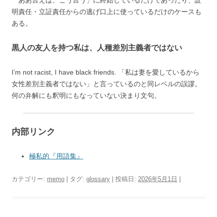
「ああ言えば、こう言う」に終始しているだけであったり、証
明責任・立証責任からの逃げ口上に使っているだけのケースも
ある。
黒人の友人を持つ私は、人種差別主義者ではない
I’m not racist, I have black friends. 「私は妻を愛しているから
女性差別主義者ではない」と言っているのと同レベルの誤謬。
何の弁解にも釈明にもなっていない決まり文句。
内部リンク
極私的『用語集』
カテゴリー:
memo
| タグ:
glossary
| 投稿日:
2026年5月1日
|