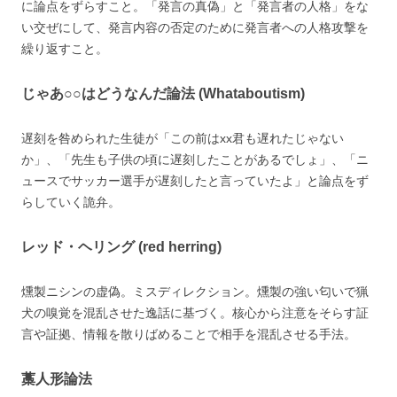
に論点をずらすこと。「発言の真偽」と「発言者の人格」をな
い交ぜにして、発言内容の否定のために発言者への人格攻撃を
繰り返すこと。
じゃあ○○はどうなんだ論法 (Whataboutism)
遅刻を咎められた生徒が「この前はxx君も遅れたじゃない
か」、「先生も子供の頃に遅刻したことがあるでしょ」、「ニ
ュースでサッカー選手が遅刻したと言っていたよ」と論点をず
らしていく詭弁。
レッド・ヘリング (red herring)
燻製ニシンの虚偽。ミスディレクション。燻製の強い匂いで猟
犬の嗅覚を混乱させた逸話に基づく。核心から注意をそらす証
言や証拠、情報を散りばめることで相手を混乱させる手法。
藁人形論法