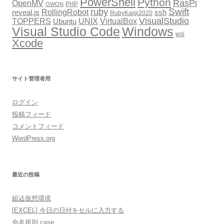
PowerShell
Python
RasPi
OpenMV
PHP
OWON
Swift
ruby
RollingRobot
reveal.js
ssh
RubyKaigi2020
VisualStudio
TOPPERS
VirtualBox
UNIX
Ubuntu
Windows
Visual Studio Code
wsl
Xcode
サイト管理者用
ログイン
投稿フィード
コメントフィード
WordPress.org
最近の投稿
組込仮想環境
[EXCEL] 今日の日付をセルに入力する
命名規則 case