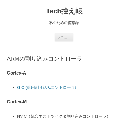
コ
ン
Tech控え帳
テ
ン
ツ
へ
私のための備忘録
ス
キ
ッ
プ
メニュー
ARMの割り込みコントローラ
Cortex-A
GIC (汎用割り込みコントローラ)
Cortex-M
NVIC（統合ネスト型ベクタ割り込みコントローラ）