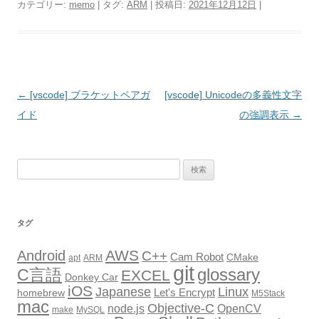
カテゴリー:
memo
| タグ:
ARM
| 投稿日:
2021年12月12日
|
投
←
[vscode] ブラケットペアガ
[vscode] Unicodeの多義性文字
稿
イド
の強調表示
→
ナ
ビ
検
ゲ
索:
ー
シ
タグ
ョ
AWS
Android
ン
C++
Cam Robot
CMake
apt
ARM
git
glossary
C言語
EXCEL
Donkey Car
iOS
Japanese
Linux
Let's Encrypt
homebrew
M5Stack
mac
Objective-C
node.js
OpenCV
make
MySQL