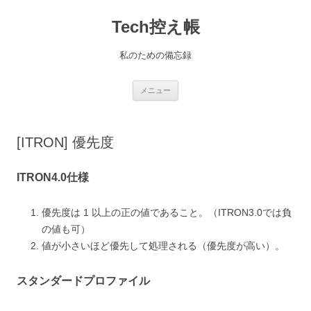
コ
ン
Tech控え帳
テ
ン
ツ
へ
私のための備忘録
ス
キ
ッ
プ
メニュー
[ITRON] 優先度
ITRON4.0仕様
優先度は 1 以上の正の値であること。（ITRON3.0では負
の値も可）
値が小さいほど優先して処理される（優先度が高い）。
スタンダードプロファイル