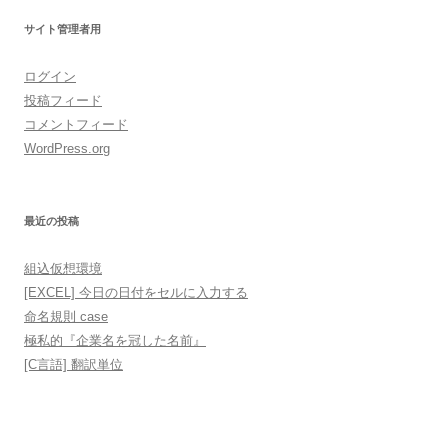
サイト管理者用
ログイン
投稿フィード
コメントフィード
WordPress.org
最近の投稿
組込仮想環境
[EXCEL] 今日の日付をセルに入力する
命名規則 case
極私的『企業名を冠した名前』
[C言語] 翻訳単位