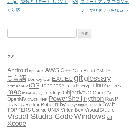
投
←
[git] 複数のリモートリポジト
[VS] スタートアップ プロジェ
稿
リ対応
クトがリセットされる
→
ナ
ビ
検
ゲ
索:
ー
シ
タグ
ョ
AWS
Android
ン
C++
Cam Robot
CMake
apt
ARM
git
glossary
C言語
EXCEL
Donkey Car
iOS
Japanese
Linux
Let's Encrypt
homebrew
M5Stack
mac
Objective-C
node.js
OpenCV
make
MySQL
PowerShell
Python
RasPi
OpenMV
PHP
OWON
Swift
ruby
RollingRobot
reveal.js
ssh
RubyKaigi2020
VisualStudio
TOPPERS
VirtualBox
UNIX
Ubuntu
Windows
Visual Studio Code
wsl
Xcode