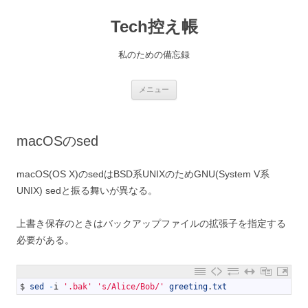
コ
ン
Tech控え帳
テ
ン
ツ
へ
私のための備忘録
ス
キ
ッ
プ
メニュー
macOSのsed
macOS(OS X)のsedはBSD系UNIXのためGNU(System V系
UNIX) sedと振る舞いが異なる。
上書き保存のときはバックアップファイルの拡張子を指定する
必要がある。
1
$
sed
-
i
'.bak'
's/Alice/Bob/'
greeting
.
txt