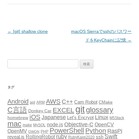
投
←
[git] shallow clone
macOS Sierraでsshのパスワー
稿
ドをKeyChainに記憶
→
ナ
ビ
検
ゲ
索:
ー
シ
タグ
ョ
AWS
Android
ン
C++
Cam Robot
CMake
apt
ARM
git
glossary
C言語
EXCEL
Donkey Car
iOS
Japanese
Linux
Let's Encrypt
homebrew
M5Stack
mac
Objective-C
node.js
OpenCV
make
MySQL
PowerShell
Python
RasPi
OpenMV
PHP
OWON
Swift
ruby
RollingRobot
reveal.js
ssh
RubyKaigi2020