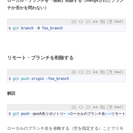
ローカル・ブランチを『強制』削除する（mergeされたブラン
チか否かを問わない）
Shell
1
$
git 
branch
-
D
foo_branch
リモート・ブランチを削除する
Shell
1
$
git 
push 
origin
:
foo_branch
解説
Shell
1
$
git 
push
<
push
先リポジトリ
>
<
ローカルのブランチ名
>
:
<
リモートのブ
ローカルのブランチ名を省略する（空を指定する）ことでリモ