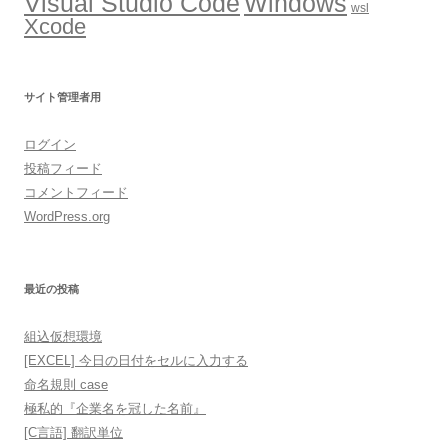
Windows
Visual Studio Code
wsl
Xcode
サイト管理者用
ログイン
投稿フィード
コメントフィード
WordPress.org
最近の投稿
組込仮想環境
[EXCEL] 今日の日付をセルに入力する
命名規則 case
極私的『企業名を冠した名前』
[C言語] 翻訳単位