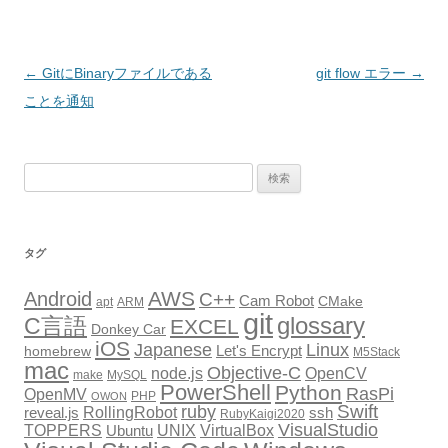
投
←
GitにBinaryファイルである
git flow エラー
→
稿
ことを通知
ナ
ビ
検
ゲ
索:
ー
シ
タグ
ョ
AWS
Android
ン
C++
Cam Robot
CMake
apt
ARM
git
glossary
C言語
EXCEL
Donkey Car
iOS
Japanese
Linux
Let's Encrypt
homebrew
M5Stack
mac
Objective-C
node.js
OpenCV
make
MySQL
PowerShell
Python
RasPi
OpenMV
PHP
OWON
Swift
ruby
RollingRobot
reveal.js
ssh
RubyKaigi2020
VisualStudio
TOPPERS
VirtualBox
UNIX
Ubuntu