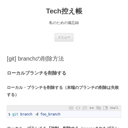
コ
ン
Tech控え帳
テ
ン
ツ
へ
私のための備忘録
ス
キ
ッ
プ
メニュー
[git] branchの削除方法
ローカルブランチを削除する
ローカル・ブランチを削除する（末端のブランチの削除は失敗
する）
Shell
1
$
git 
branch
-
d
foo_branch