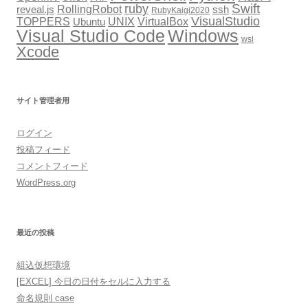
Swift
ruby
RollingRobot
reveal.js
ssh
RubyKaigi2020
VisualStudio
TOPPERS
VirtualBox
UNIX
Ubuntu
Windows
Visual Studio Code
wsl
Xcode
サイト管理者用
ログイン
投稿フィード
コメントフィード
WordPress.org
最近の投稿
組込仮想環境
[EXCEL] 今日の日付をセルに入力する
命名規則 case