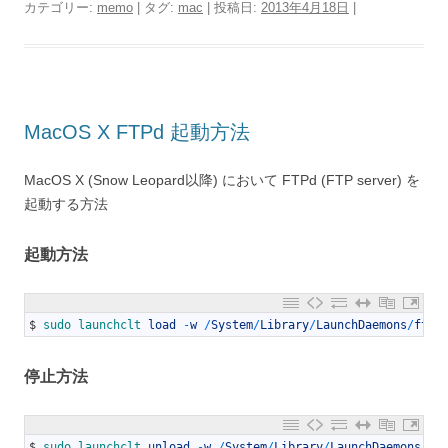
カテゴリー:
memo
| タグ:
mac
| 投稿日:
2013年4月18日
|
MacOS X FTPd 起動方法
MacOS X (Snow Leopard以降) において FTPd (FTP server) を
起動する方法
起動方法
1
$
sudo 
launchclt 
load
-
w
/
System
/
Library
/
LaunchDaemons
/
ftp
.
停止方法
1
$
sudo 
launchclt 
unload
-
w
/
System
/
Library
/
LaunchDaemons
/
ft