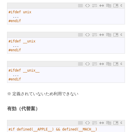
C
1
#ifdef unix
2
.
.
.
3
#endif
C
1
#ifdef __unix
2
.
.
.
3
#endif
C
1
#ifdef __unix__
2
.
.
.
3
#endif
※ 定義されていないため利用できない
有効（代替案）
C
1
#if defined(__APPLE__) && defined(__MACH__)