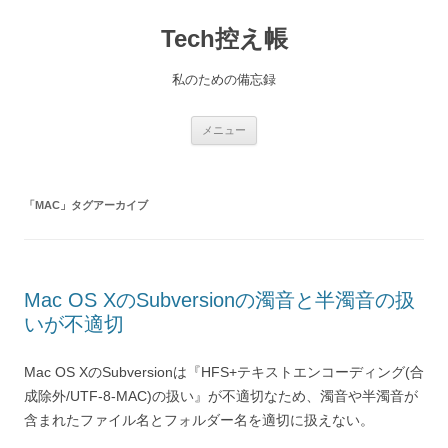
コ
ン
Tech控え帳
テ
ン
ツ
へ
私のための備忘録
ス
キ
ッ
プ
メニュー
「
MAC
」タグアーカイブ
Mac OS XのSubversionの濁音と半濁音の扱
いが不適切
Mac OS XのSubversionは『HFS+テキストエンコーディング(合
成除外/UTF-8-MAC)の扱い』が不適切なため、濁音や半濁音が
含まれたファイル名とフォルダー名を適切に扱えない。