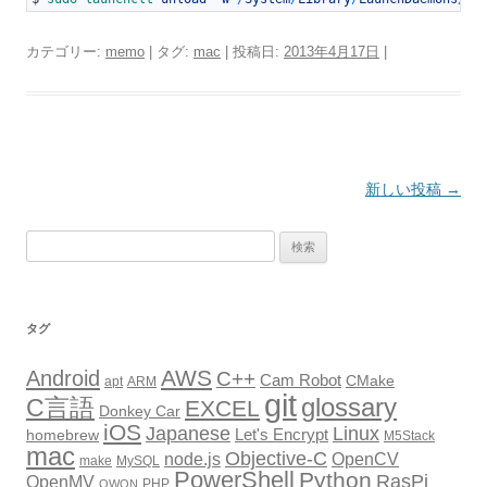
カテゴリー:
memo
| タグ:
mac
| 投稿日:
2013年4月17日
|
投
新しい投稿
→
稿
検
ナ
索:
ビ
ゲ
タグ
ー
シ
AWS
Android
C++
Cam Robot
CMake
apt
ARM
git
glossary
ョ
C言語
EXCEL
Donkey Car
iOS
Japanese
Linux
ン
Let's Encrypt
homebrew
M5Stack
mac
Objective-C
node.js
OpenCV
make
MySQL
PowerShell
Python
RasPi
OpenMV
PHP
OWON