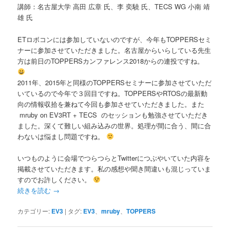
講師：名古屋大学 高田 広章 氏、李 奕驍 氏、TECS WG 小南 靖
雄 氏
ETロボコンには参加していないのですが、今年もTOPPERSセミ
ナーに参加させていただきました。名古屋からいらしている先生
方は前日のTOPPERSカンファレンス2018からの連投ですね。
2011年、2015年と同様のTOPPERSセミナーに参加させていただ
いているので今年で３回目ですね。TOPPERSやRTOSの最新動
向の情報収拾を兼ねて今回も参加させていただきました。また
mruby on EV3RT + TECS のセッションも勉強させていただき
ました。深くて難しい組み込みの世界。処理が間に合う、間に合
わないは悩まし問題ですね。
いつものように会場でつらつらとTwitterにつぶやいていた内容を
掲載させていただきます。私の感想や聞き間違いも混じっていま
すのでお許しください。
続きを読む
→
カテゴリー:
EV3
|
タグ:
EV3
、
mruby
、
TOPPERS