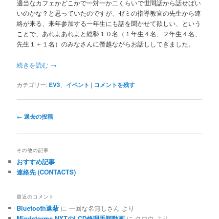
適当なカフェかどこかで一対一か二くらいで世間話から話せばい
いのかな？と思っていたのですが、ゼミの指導教官の先生から連
絡が来る、来年参加する一年生にも話を聞かせて欲しい、という
ことで、あれよあれよと総勢１０名（１年生４名、２年生４名、
先生１＋１名）のみなさんに僭越ながらお話ししてきました。
続きを読む
→
カテゴリー:
EV3
、
イベント
|
コメントを残す
投
←
過去の投稿
稿
ナ
ビ
その他の記事
ゲ
おすすめ記事
ー
連絡先 (CONTACTS)
シ
ョ
ン
最近のコメント
Bluetooth遮蔽
に
一回な名無しさん
より
Mindstorms NXTのLCD修理手順動画
に
クロウ
より