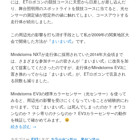
には、ETロボコンの競技コースに天窓から日差しが差し込んだ
り、舞台照明用のスポットライトを競技コースに当てると、光セ
ンサーの測定値が想定外の値に触れてしまい、コースアウトする
走行体が続出しました。
この周辺光の影響を打ち消す手段として私が2009年の関東地区大
会で開発した方法が『
まいまい式
』です。
Mindstorms NXTが走行体に採用されていた2014年大会頃まで
は、さまざまな参加チームの皆さんが「まいまい式」に改良を加
えて提案してくださったのですが、走行体がMindstorms EV3に
置き換わってからは「まいまい式」が、ETロボコンで言及され
る回数も減りました。
Mindstorms EV3の標準カラーセンサー（光センサー）を使って
みると、周辺光の影響を受けにくくなっていることが経験的にわ
かります。では「まいまい式」は死んでしまったのか？ オワコ
ンなのか？ ナシ寄りのナシなのか？ EV3カラーセンサーの動作
を検証して確かめてみます。
続きを読む
→
カテゴリー:
EV3
|
タグ:
カラーセンサー
、
光センサー