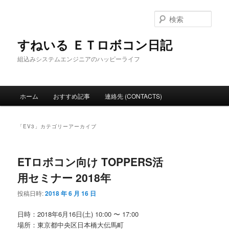
メ
サ
イ
ブ
検
ン
コ
索
コ
ン
すねいる ＥＴロボコン日記
ン
テ
組込みシステムエンジニアのハッピーライフ
テ
ン
ン
ツ
ツ
へ
メ
へ
移
ホーム
おすすめ記事
連絡先 (CONTACTS)
イ
移
動
ン
動
メ
「
EV3
」カテゴリーアーカイブ
ニ
ュ
ー
ETロボコン向け TOPPERS活
用セミナー 2018年
投稿日時:
2018 年 6 月 16 日
日時：2018年6月16日(土) 10:00 〜 17:00
場所：東京都中央区日本橋大伝馬町