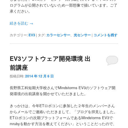
ログラムが公開されていないため一部想像で描いています。ご了
承ください。
続きを読む
→
カテゴリー:
EV3
|
タグ:
カラーセンサー
、
光センサー
|
コメントを残す
EV3ソフトウェア開発環境 出
前講座
投稿日時:
2014 年 12 月 6 日
長野県工科短期大学校さんでMindstorms EV3のソフトウェア開
発環境の出前講座を開かせていただきました。
きっかけは、今年ETロボコンに参加した２年生のメンバーさん
からメールでご連絡いただきまして、「ブログを拝見しました。
ETロボコンの次期プラットフォームであるMindstorms EV3で
mrubyを動かす方法を教えてください」ということだったので、