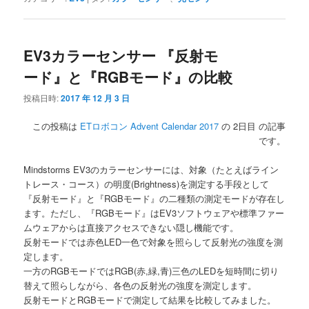
EV3カラーセンサー 『反射モ
ード』と『RGBモード』の比較
投稿日時:
2017 年 12 月 3 日
この投稿は
ETロボコン Advent Calendar 2017
の 2日目 の記事
です。
Mindstorms EV3のカラーセンサーには、対象（たとえばライン
トレース・コース）の明度(Brightness)を測定する手段として
『反射モード』と『RGBモード』の二種類の測定モードが存在し
ます。ただし、『RGBモード』はEV3ソフトウェアや標準ファー
ムウェアからは直接アクセスできない隠し機能です。
反射モードでは赤色LED一色で対象を照らして反射光の強度を測
定します。
一方のRGBモードではRGB(赤,緑,青)三色のLEDを短時間に切り
替えて照らしながら、各色の反射光の強度を測定します。
反射モードとRGBモードで測定して結果を比較してみました。