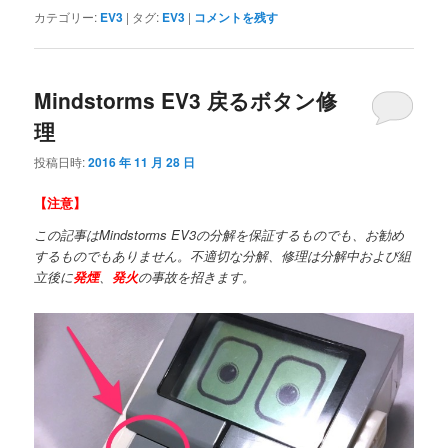
カテゴリー:
EV3
|
タグ:
EV3
|
コメントを残す
Mindstorms EV3 戻るボタン修
理
投稿日時:
2016 年 11 月 28 日
【注意】
この記事はMindstorms EV3の分解を保証するものでも、お勧め
するものでもありません。不適切な分解、修理は分解中および組
立後に
発煙
、
発火
の事故を招きます。