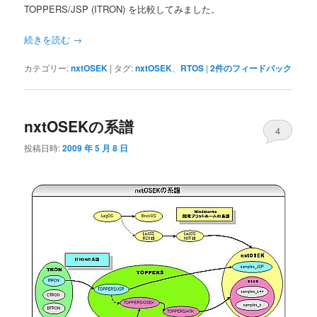
TOPPERS/JSP (ITRON) を比較してみました。
続きを読む
→
カテゴリー:
nxtOSEK
|
タグ:
nxtOSEK
、
RTOS
|
2
件のフィードバック
nxtOSEKの系譜
4
投稿日時:
2009 年 5 月 8 日