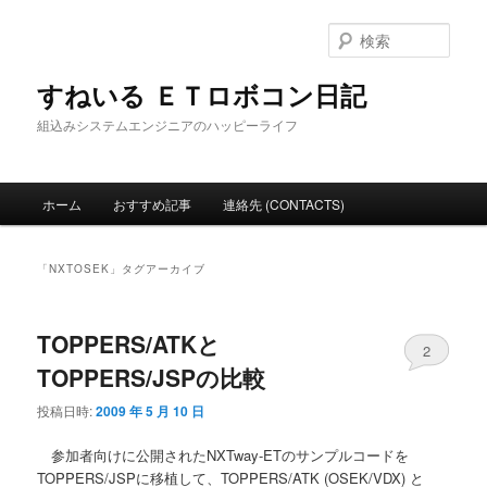
メ
サ
イ
ブ
検
ン
コ
索
コ
ン
すねいる ＥＴロボコン日記
ン
テ
組込みシステムエンジニアのハッピーライフ
テ
ン
ン
ツ
ツ
へ
メ
へ
移
ホーム
おすすめ記事
連絡先 (CONTACTS)
イ
移
動
ン
動
メ
「
NXTOSEK
」タグアーカイブ
ニ
ュ
ー
TOPPERS/ATKと
2
TOPPERS/JSPの比較
投稿日時:
2009 年 5 月 10 日
参加者向けに公開されたNXTway-ETのサンプルコードを
TOPPERS/JSPに移植して、TOPPERS/ATK (OSEK/VDX) と