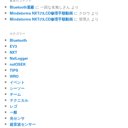
最近のコメント
Bluetooth遮蔽
に
一回な名無しさん
より
Mindstorms NXTのLCD修理手順動画
に
クロウ
より
Mindstorms NXTのLCD修理手順動画
に
管理人
より
カテゴリー
Bluetooth
EV3
NXT
NxtLogger
nxtOSEK
TIPS
WRO
イベント
シーソー
チーム
テクニカル
レゴ
一般
光センサ
超音波センサー