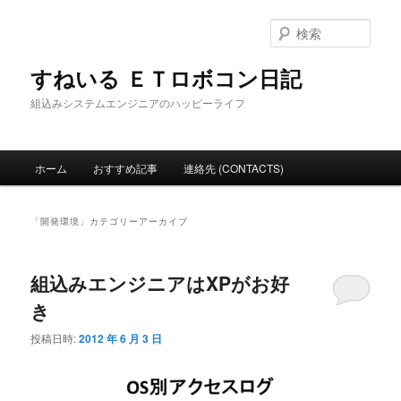
メ
サ
イ
ブ
検
ン
コ
索
コ
ン
すねいる ＥＴロボコン日記
ン
テ
組込みシステムエンジニアのハッピーライフ
テ
ン
ン
ツ
ツ
へ
メ
へ
移
ホーム
おすすめ記事
連絡先 (CONTACTS)
イ
移
動
ン
動
メ
「
開発環境
」カテゴリーアーカイブ
ニ
ュ
ー
組込みエンジニアはXPがお好
き
投稿日時:
2012 年 6 月 3 日