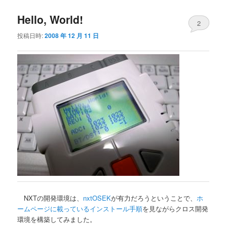
Hello, World!
2
投稿日時:
2008 年 12 月 11 日
NXTの開発環境は、
nxtOSEK
が有力だろうということで、
ホ
ームページに載っているインストール手順
を見ながらクロス開発
環境を構築してみました。