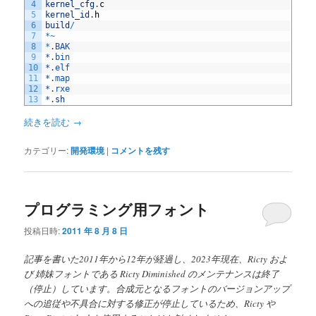
4
kernel_cfg
.
c
5
kernel_id
.
h
6
build
/
7
*
~
8
*
.
BAK
9
*
.
bin
10
*
.
elf
11
*
.
map
12
*
.
rxe
13
*
.
sh
続きを読む
→
カテゴリー:
開発環境
|
コメントを残す
プログラミング用フォント
投稿日時:
2011 年 8 月 8 日
記事を書いた2011年から12年が経過し、2023年現在、Ricty およ
び 姉妹フォントである Ricty Diminished のメンテナンスは終了
（停止）しています。合成元となるフォントのバージョンアップ
への追従や不具合に対する修正が停止しているため、Ricty や