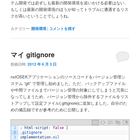
テム開発では必ずしも最新の開発環境を追いかける必要はない、
もしくは最新の開発環境のほうが却ってトラブルに遭遇するリス
クが高いということでしょうね。
カテゴリー:
開発環境
|
コメントを残す
マイ gitignore
投稿日時:
2012 年 6 月 3 日
nxtOSEKアプリケーションのソースコードをバージョン管理シ
ステム “git” で管理し始めました。ただ、バックアップファイル
や中間ファイルまでバージョン管理の対象にしてしまうと冗長に
なってしまうため、バージョン管理から除外するファイルをリス
トアップして設定ファイル(.gitignore)に追加しました。自分のた
めの備忘録ですが参考のために公開します。
1
;
html
-
script
:
false
]
2
.
gitignore
3
implementation
.
oil