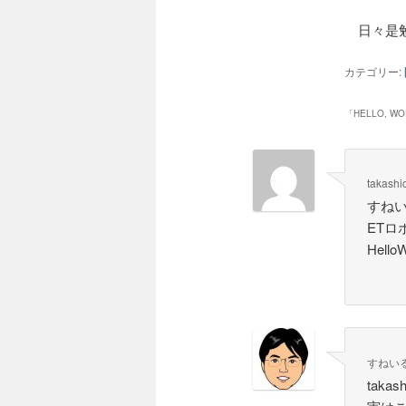
日々是勉
カテゴリー:
「
HELLO, WO
takashi
すね
ETロ
Hel
すねい
tak