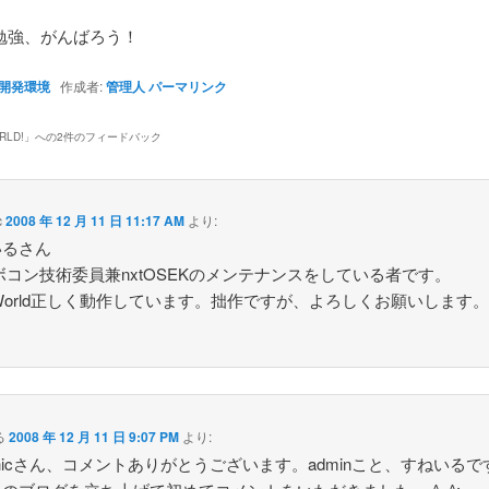
強、がんばろう！
開発環境
作成者:
管理人
パーマリンク
RLD!
」への2件のフィードバック
c
2008 年 12 月 11 日 11:17 AM
より:
いるさん
ボコン技術委員兼nxtOSEKのメンテナンスをしている者です。
loWorld正しく動作しています。拙作ですが、よろしくお願いします
る
2008 年 12 月 11 日 9:07 PM
より:
ashicさん、コメントありがとうございます。adminこと、すねいるで