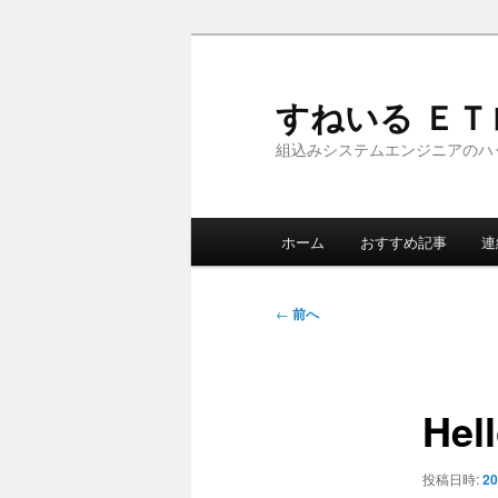
メ
イ
ン
すねいる Ｅ
コ
組込みシステムエンジニアのハ
ン
テ
ン
メ
ツ
ホーム
おすすめ記事
連
イ
へ
ン
移
メ
投
動
←
前へ
ニ
稿
ュ
ナ
ー
ビ
Hell
ゲ
ー
シ
投稿日時:
20