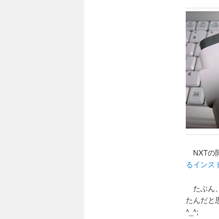
ョ
ン
NXTの
るインス
たぶん、サ
たんだと
^_^;