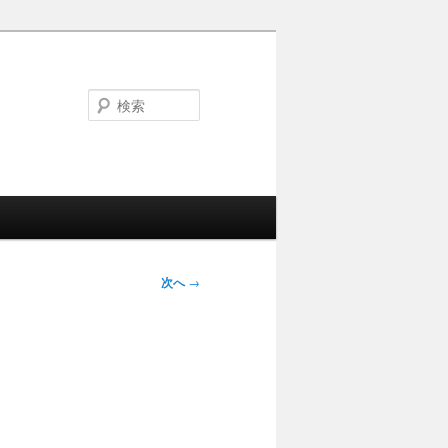
検
索
次へ
→