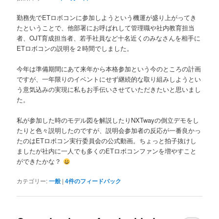
勤務先でETロボコンに参加しようという機運が盛り上がってき
たということで、他部署にお呼ばれして管理職や社内教育担当
者、OJT育成担当者、若手社員など十名近くのみなさんを相手に
ETロボコンの説明を２時間でしました。
今年は準備期間にあて来年から本格参加という今のところの計画
ですが、一年限りのイベントにせず継続的な取り組みしようとい
う意気込みの実現に私もお手伝いさせていただきたいと思いまし
た。
私が参加した時のモデル図を解説したりNXTwayの倒立デモをし
たりと色々説明したのですが、説明会参加者の反応が一番良かっ
たのはETロボコン実行委員会の公式動画。ちょっと拍子抜けし
ましたが社内に一人でも多くのETロボコンファンを増やすこと
ができたかな？
カテゴリー:
一般
|
4
件のフィードバック