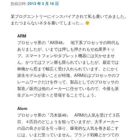
投稿日時:
2013 年 3 月 16 日
某ブログエントリーにインスパイアされて私も書いてみました。
またつまらないネタを書いてしまった…
ARM
プロセッサ界の『AKB48』 地下系プロセッサの時代も
ありましたが、いまでは押しも押されもせぬ業界トッ
プ。スマートフォンやタブレット機器には欠かせませ
ん。かつてはファン層も限られていましたが、最近では
林檎から窓まで幅広く受け入れられています。とにかく
派生モデルが多いことが特徴。ARM社はプロセッサのフ
レームワークだけを作って、製品としてのプロセッサの
製造／販売は他のメーカーに任せているので、今後も派
生グループが次々と登場することでしょう。
Atom
プロセッサ界の『乃木坂46』 ARMの人気を受けて３匹
目、４匹目のどじょうを狙っていますが、大手メーカー
の品の良さが足を引っ張り、爆発的な人気を巻き起こす
には、いまだ至っていません。ブランド戦略とかつての