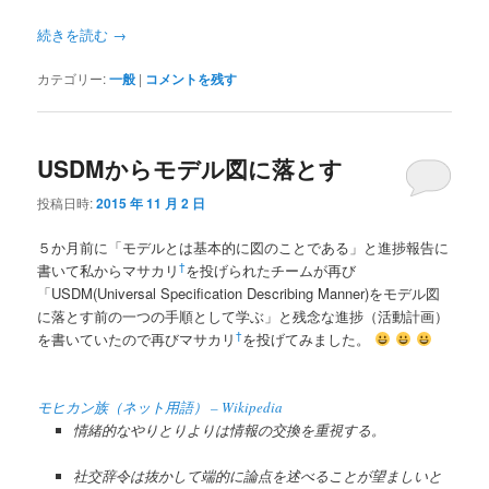
続きを読む
→
カテゴリー:
一般
|
コメントを残す
USDMからモデル図に落とす
投稿日時:
2015 年 11 月 2 日
５か月前に「モデルとは基本的に図のことである」と進捗報告に
†
書いて私からマサカリ
を投げられたチームが再び
「USDM(Universal Specification Describing Manner)をモデル図
に落とす前の一つの手順として学ぶ」と残念な進捗（活動計画）
†
を書いていたので再びマサカリ
を投げてみました。
モヒカン族（ネット用語） – Wikipedia
情緒的なやりとりよりは情報の交換を重視する。
社交辞令は抜かして端的に論点を述べることが望ましいと