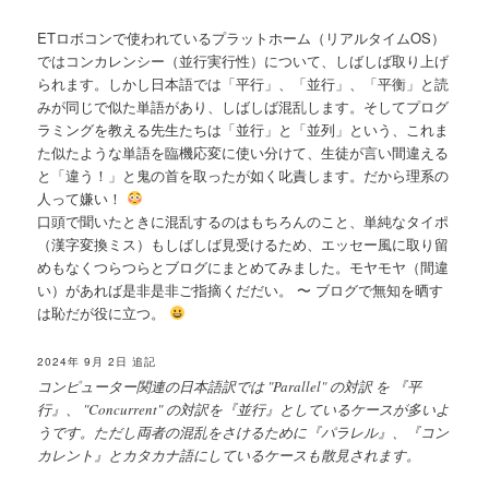
ETロボコンで使われているプラットホーム（リアルタイムOS）
ではコンカレンシー（並行実行性）について、しばしば取り上げ
られます。しかし日本語では「平行」、「並行」、「平衡」と読
みが同じで似た単語があり、しばしば混乱します。そしてプログ
ラミングを教える先生たちは「並行」と「並列」という、これま
た似たような単語を臨機応変に使い分けて、生徒が言い間違える
と「違う！」と鬼の首を取ったが如く叱責します。だから理系の
人って嫌い！
口頭で聞いたときに混乱するのはもちろんのこと、単純なタイポ
（漢字変換ミス）もしばしば見受けるため、エッセー風に取り留
めもなくつらつらとブログにまとめてみました。モヤモヤ（間違
い）があれば是非是非ご指摘くだだい。 〜 ブログで無知を晒す
は恥だが役に立つ。
2024年 9月 2日 追記
コンピューター関連の日本語訳では "Parallel" の対訳 を 『平
行』、 "Concurrent" の対訳を『並行』としているケースが多いよ
うです。ただし両者の混乱をさけるために『パラレル』、『コン
カレント』とカタカナ語にしているケースも散見されます。