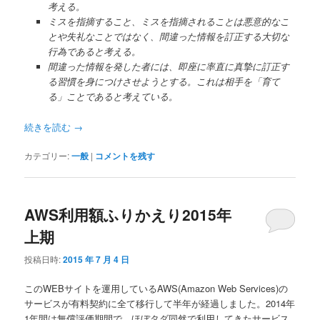
考える。
ミスを指摘すること、ミスを指摘されることは悪意的なこ
とや失礼なことではなく、間違った情報を訂正する大切な
行為であると考える。
間違った情報を発した者には、即座に率直に真摯に訂正す
る習慣を身につけさせようとする。これは相手を「育て
る」ことであると考えている。
続きを読む
→
カテゴリー:
一般
|
コメントを残す
AWS利用額ふりかえり2015年
上期
投稿日時:
2015 年 7 月 4 日
このWEBサイトを運用しているAWS(Amazon Web Services)の
サービスが有料契約に全て移行して半年が経過しました。2014年
1年間は無償評価期間で、ほぼタダ同然で利用してきたサービス