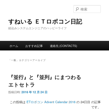
メ
サ
イ
ブ
検
ン
コ
索
コ
ン
すねいる ＥＴロボコン日記
ン
テ
組込みシステムエンジニアのハッピーライフ
テ
ン
ン
ツ
ツ
へ
メ
へ
移
ホーム
おすすめ記事
連絡先 (CONTACTS)
イ
移
動
ン
動
メ
「
一般
」カテゴリーアーカイブ
ニ
ュ
ー
『並行』と『並列』にまつわる
エトセトラ
投稿日時:
2016 年 12 月 24 日
この投稿は
ETロボコン Advent Calendar 2016
の 24日目 の記事
です。