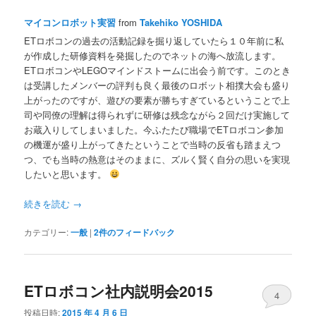
マイコンロボット実習
from
Takehiko YOSHIDA
ETロボコンの過去の活動記録を掘り返していたら１０年前に私
が作成した研修資料を発掘したのでネットの海へ放流します。
ETロボコンやLEGOマインドストームに出会う前です。このとき
は受講したメンバーの評判も良く最後のロボット相撲大会も盛り
上がったのですが、遊びの要素が勝ちすぎているということで上
司や同僚の理解は得られずに研修は残念ながら２回だけ実施して
お蔵入りしてしまいました。今ふたたび職場でETロボコン参加
の機運が盛り上がってきたということで当時の反省も踏まえつ
つ、でも当時の熱意はそのままに、ズルく賢く自分の思いを実現
したいと思います。
続きを読む
→
カテゴリー:
一般
|
2
件のフィードバック
ETロボコン社内説明会2015
4
投稿日時:
2015 年 4 月 6 日