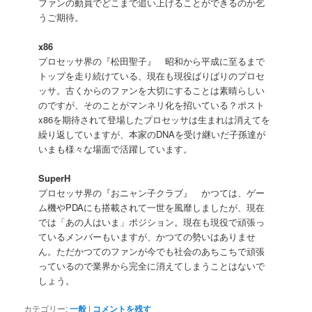
ファンの動員でどこまで追い上げることができるのか乞
うご期待。
x86
プロセッサ界の『松田聖子』 昭和から平成に至るまで
トップを走り続けている、現在も現役ばりばりのプロセ
ッサ。古くからのファンを大切にすることは素晴らしい
のですが、そのことがマンネリ化を招いている？ポスト
x86を期待されて登場したプロセッサは生まれは消えてを
繰り返していますが、本家のDNAを受け継いだ子孫達が
いまも様々な場面で活躍しています。
SuperH
プロセッサ界の『おニャン子クラブ』 かつては、ゲー
ム機やPDAにも搭載されて一世を風靡しましたが、現在
では「あの人はいま」ポジション。現在も現役で頑張っ
ているメンバーもいますが、かつての勢いはありませ
ん。ただかつてのファンが今でも社会のあちこちで頑張
っているので業界から完全に消えてしまうことはないで
しょう。
カテゴリー:
一般
|
コメントを残す