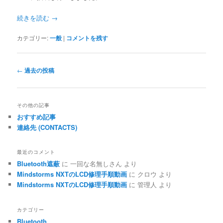
続きを読む
→
カテゴリー:
一般
|
コメントを残す
投
←
過去の投稿
稿
ナ
ビ
その他の記事
ゲ
おすすめ記事
ー
連絡先 (CONTACTS)
シ
ョ
ン
最近のコメント
Bluetooth遮蔽
に
一回な名無しさん
より
Mindstorms NXTのLCD修理手順動画
に
クロウ
より
Mindstorms NXTのLCD修理手順動画
に
管理人
より
カテゴリー
Bluetooth