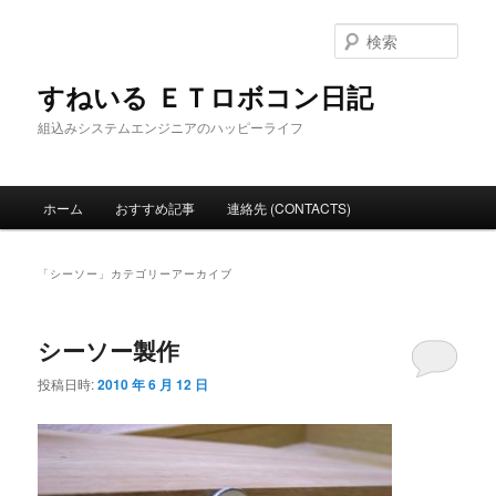
メ
サ
イ
ブ
検
ン
コ
索
コ
ン
すねいる ＥＴロボコン日記
ン
テ
組込みシステムエンジニアのハッピーライフ
テ
ン
ン
ツ
ツ
へ
メ
へ
移
ホーム
おすすめ記事
連絡先 (CONTACTS)
イ
移
動
ン
動
メ
「
シーソー
」カテゴリーアーカイブ
ニ
ュ
ー
シーソー製作
投稿日時:
2010 年 6 月 12 日