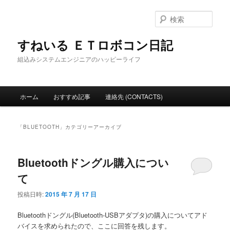
メ
サ
イ
ブ
検
ン
コ
索
コ
ン
すねいる ＥＴロボコン日記
ン
テ
組込みシステムエンジニアのハッピーライフ
テ
ン
ン
ツ
ツ
へ
メ
へ
移
ホーム
おすすめ記事
連絡先 (CONTACTS)
イ
移
動
ン
動
メ
「
BLUETOOTH
」カテゴリーアーカイブ
ニ
ュ
ー
Bluetoothドングル購入につい
て
投稿日時:
2015 年 7 月 17 日
Bluetoothドングル(Bluetooth-USBアダプタ)の購入についてアド
バイスを求められたので、ここに回答を残します。