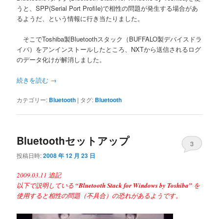
うと、SPP(Serial Port Profile)で相性の問題が発生する場合があ
るようだ、という情報に行き当たりました。
そこでToshiba製Bluetoothスタック（BUFFALO製デバイスドラ
イバ）をアンインストールしたところ、NXTから送信されるログ
のデータ化けが解消しました。
続きを読む
→
カテゴリー:
Bluetooth
|
タグ:
Bluetooth
Bluetoothセットアップ
3
投稿日時:
2008 年 12 月 23 日
2009.03.11 追記
以下で説明している
“Bluetooth Stack for Windows by Toshiba”
を
使用すると相性の問題（不具合）の恐れがあるようです。