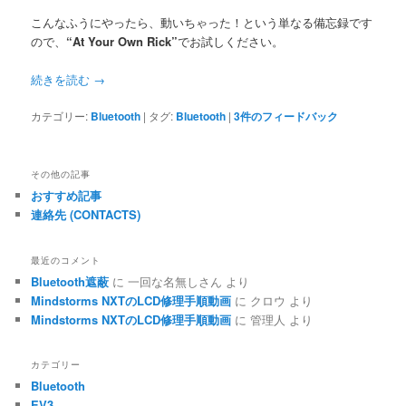
こんなふうにやったら、動いちゃった！という単なる備忘録です
ので、
“At Your Own Rick”
でお試しください。
続きを読む
→
カテゴリー:
Bluetooth
|
タグ:
Bluetooth
|
3
件のフィードバック
その他の記事
おすすめ記事
連絡先 (CONTACTS)
最近のコメント
Bluetooth遮蔽
に
一回な名無しさん
より
Mindstorms NXTのLCD修理手順動画
に
クロウ
より
Mindstorms NXTのLCD修理手順動画
に
管理人
より
カテゴリー
Bluetooth
EV3