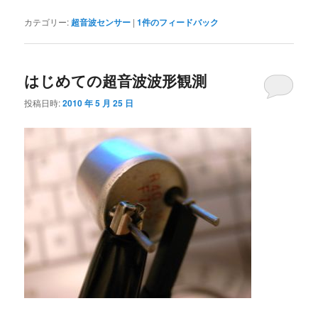
カテゴリー:
超音波センサー
|
1
件のフィードバック
はじめての超音波波形観測
投稿日時:
2010 年 5 月 25 日