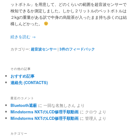
ットボトル」を用意して、どのくらいの範囲を超音波センサーで
検知できるか測定しました。しかし２リットルのペットボトルは
２kgの重量がある訳で中身の烏龍茶が入ったまま持ち歩くのは結
構しんどかった。
続きを読む
→
カテゴリー:
超音波センサー
|
3
件のフィードバック
その他の記事
おすすめ記事
連絡先 (CONTACTS)
最近のコメント
Bluetooth遮蔽
に
一回な名無しさん
より
Mindstorms NXTのLCD修理手順動画
に
クロウ
より
Mindstorms NXTのLCD修理手順動画
に
管理人
より
カテゴリー