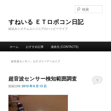
メ
サ
イ
ブ
検
ン
コ
索
コ
ン
すねいる ＥＴロボコン日記
ン
テ
組込みシステムエンジニアのハッピーライフ
テ
ン
ン
ツ
ツ
へ
メ
へ
移
ホーム
おすすめ記事
連絡先 (CONTACTS)
イ
移
動
ン
動
メ
「
超音波センサー
」カテゴリーアーカイブ
ニ
ュ
ー
超音波センサー検知範囲調査
1
投稿日時:
2012 年 8 月 13 日