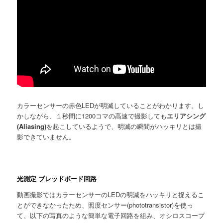
カラーセンサーの赤色LEDが明滅していることがわかります。し
かしながら、１秒間に1200コマの高速で撮影しても
エリアシング
(Aliasing)
を起こしているようで、明滅の瞬間がハッキリとは撮
影できていません。
光測定 ブレッドボード回路
動画撮影ではカラーセンサーのLEDの明滅をハッキリと捉えるこ
とができなかったため、照度センサー(phototransistor)を使っ
て、以下の写真のような簡単な電子回路を組み、オシロスコープ