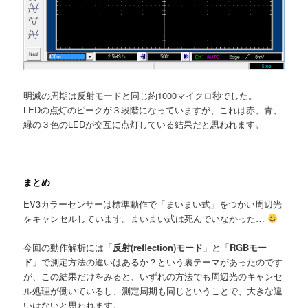
明滅の周期は反射モードと同じ約1000マイクロ秒でした。
LEDの点灯のピークが３段階になっていますが、これは赤、青、
緑の３色のLEDが交互に点灯している結果だと思われます。
まとめ
EV3カラーセンサーは標準動作で「まいまい式」をつかい周辺光
をキャンセルしています。まいまい式は死んでいなかった…
今回の動作解析には「
反射(reflection)モード
」と「
RGBモー
ド
」で測定方法の違いはあるか？という裏テーマがあったのです
が、この結果だけをみると、いずれの方法でも周辺光のキャンセ
ル処理が働いているし、測定周期も同じということで、大きな違
いはないと思われます。