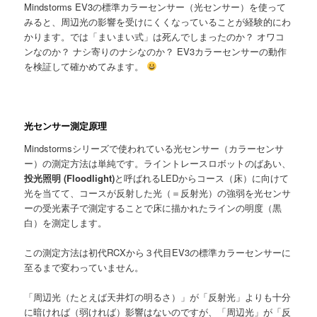
Mindstorms EV3の標準カラーセンサー（光センサー）を使って
みると、周辺光の影響を受けにくくなっていることが経験的にわ
かります。では「まいまい式」は死んでしまったのか？ オワコ
ンなのか？ ナシ寄りのナシなのか？ EV3カラーセンサーの動作
を検証して確かめてみます。
光センサー測定原理
Mindstormsシリーズで使われている光センサー（カラーセンサ
ー）の測定方法は単純です。ライントレースロボットのばあい、
投光照明 (Floodlight)
と呼ばれるLEDからコース（床）に向けて
光を当てて、コースが反射した光（＝反射光）の強弱を光センサ
ーの受光素子で測定することで床に描かれたラインの明度（黒
白）を測定します。
この測定方法は初代RCXから３代目EV3の標準カラーセンサーに
至るまで変わっていません。
「周辺光（たとえば天井灯の明るさ）」が「反射光」よりも十分
に暗ければ（弱ければ）影響はないのですが、「周辺光」が「反