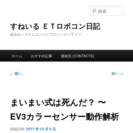
メ
イ
検
ン
索
コ
すねいる ＥＴロボコン日記
ン
組込みシステムエンジニアのハッピーライフ
テ
ン
ツ
メ
へ
ホーム
おすすめ記事
連絡先 (CONTACTS)
イ
移
ン
動
メ
投
←
前へ
次へ
→
ニ
稿
ュ
ナ
ー
ビ
ゲ
まいまい式は死んだ？ 〜
ー
シ
EV3カラーセンサー動作解析
ョ
ン
投稿日時:
2017 年 12 月 5 日