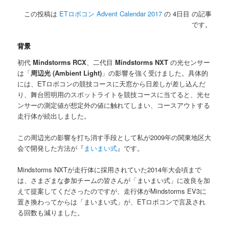
この投稿は
ETロボコン Advent Calendar 2017
の 4日目 の記事
です。
背景
初代
Mindstorms RCX
、二代目
Mindstorms NXT
の光センサー
は「
周辺光 (Ambient Light)
」の影響を強く受けました。具体的
には、ETロボコンの競技コースに天窓から日差しが差し込んだ
り、舞台照明用のスポットライトを競技コースに当てると、光セ
ンサーの測定値が想定外の値に触れてしまい、コースアウトする
走行体が続出しました。
この周辺光の影響を打ち消す手段として私が2009年の関東地区大
会で開発した方法が『
まいまい式
』です。
Mindstorms NXTが走行体に採用されていた2014年大会頃まで
は、さまざまな参加チームの皆さんが「まいまい式」に改良を加
えて提案してくださったのですが、走行体がMindstorms EV3に
置き換わってからは「まいまい式」が、ETロボコンで言及され
る回数も減りました。