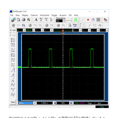
約1000マイクロ秒（=1ミリ秒）の周期でLEDが明滅しているこ