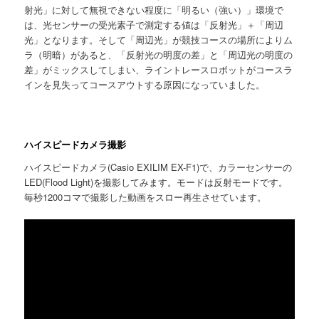
射光」に対して無視できない程度に「明るい（強い）」環境で
は、光センサーの受光素子で測定する値は「反射光」＋「周辺
光」となります。そして「周辺光」が競技コースの場所によりム
ラ（明暗）があると、「反射光の明度の差」と「周辺光の明度の
差」がミックスしてしまい、ライントレースロボットがコースラ
インを見失ってコースアウトする原因になっていました。
ハイスピードカメラ撮影
ハイスピードカメラ(Casio EXILIM EX-F1)で、カラーセンサーの
LED(Flood Light)を撮影してみます。モードは反射モードです。
毎秒1200コマで撮影した動画をスロー再生させています。