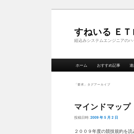
メ
サ
イ
ブ
ン
コ
すねいる Ｅ
コ
ン
組込みシステムエンジニアのハ
ン
テ
テ
ン
ン
ツ
メ
ツ
へ
ホーム
おすすめ記事
連
イ
へ
移
ン
移
動
メ
動
「
要求
」タグアーカイブ
ニ
ュ
マインドマップ
ー
投稿日時:
2009 年 5 月 2 日
２００９年度の競技規約を読