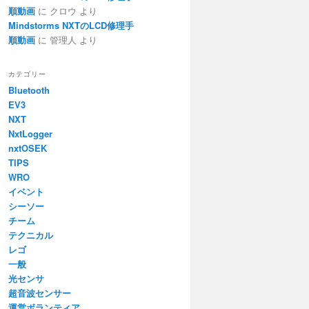
順動画
に
クロウ
より
Mindstorms NXTのLCD修理手
順動画
に
管理人
より
カテゴリー
Bluetooth
EV3
NXT
NxtLogger
nxtOSEK
TIPS
WRO
イベント
シーソー
チーム
テクニカル
レゴ
一般
光センサ
超音波センサー
運営ボランティア