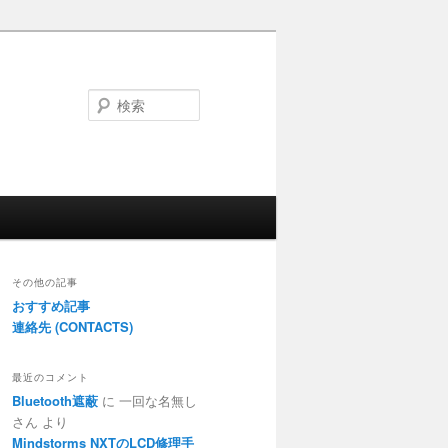
検
索
その他の記事
おすすめ記事
連絡先 (CONTACTS)
最近のコメント
Bluetooth遮蔽
に
一回な名無し
さん
より
Mindstorms NXTのLCD修理手