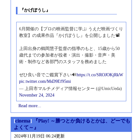
『かげぼうし』
6月開催の【プロの映画監督に学ぶ うえだ映画づくり
教室】の成果作品『かげぼうし』を公開しました📽️
上田出身の鶴岡慧子監督の指導のもと、15歳から50
歳代までの参加者が役者・演出・撮影・音声・美
術・制作など各部門のスタッフを務めました
ぜひ良い音でご鑑賞下さい🔊
https://t.co/SROJOKjRkW
pic.twitter.com/MsD9Ef95mi
— 上田市マルチメディア情報センター (@UmicUeda)
November 24, 2024
Read more...
[
cinema
]
『Play! ～勝つとか負けるとかは、どーでも
よくて～』
2024年11月19日 06:24更新