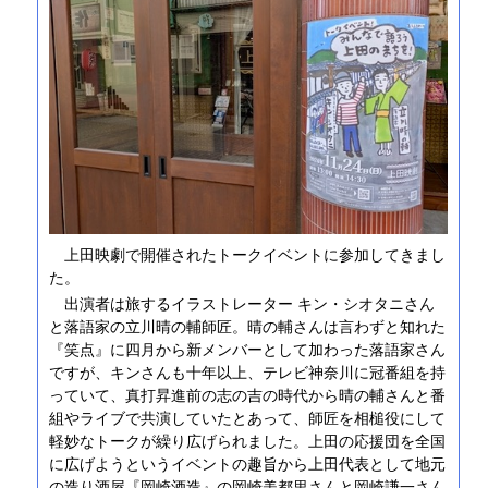
上田映劇で開催されたトークイベントに参加してきまし
た。
出演者は旅するイラストレーター キン・シオタニさん
と落語家の立川晴の輔師匠。晴の輔さんは言わずと知れた
『笑点』に四月から新メンバーとして加わった落語家さん
ですが、キンさんも十年以上、テレビ神奈川に冠番組を持
っていて、真打昇進前の志の吉の時代から晴の輔さんと番
組やライブで共演していたとあって、師匠を相槌役にして
軽妙なトークが繰り広げられました。上田の応援団を全国
に広げようというイベントの趣旨から上田代表として地元
の造り酒屋『岡崎酒造』の岡崎美都里さんと岡崎謙一さん