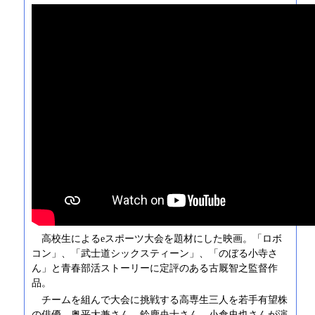
高校生によるeスポーツ大会を題材にした映画。「ロボ
コン」、「武士道シックスティーン」、「のぼる小寺さ
ん」と青春部活ストーリーに定評のある古厩智之監督作
品。
チームを組んで大会に挑戦する高専生三人を若手有望株
の俳優、奥平大兼さん、鈴鹿央士さん、小倉史也さんが演