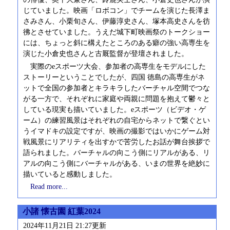
じていました。映画「ロボコン」でチームを演じた長澤ま
さみさん、小栗旬さん、伊藤淳史さん、塚本高史さんを彷
彿とさせていました。うえだ城下町映画祭のトークショー
には、ちょっと斜に構えたところのある癖の強い高専生を
演じた小倉史也さんと古厩監督が登壇されました。
実際のeスポーツ大会、参加者の高専生をモデルにした
ストーリーということでしたが、四国 徳島の高専生がネ
ットで全国の参加者とキラキラしたバーチャル空間でつな
がる一方で、それぞれに家庭や両親に問題を抱えて鬱々と
している現実も描いていました。eスポーツ（ビデオ・ゲ
ーム）の練習風景はそれぞれの自宅からネットで繋ぐとい
うイマドキの設定ですが、映画の撮影ではいかにゲーム対
戦風景にリアリティを出すかで苦労したお話が舞台挨拶で
語られました。バーチャルの向こう側にリアルがある、リ
アルの向こう側にバーチャルがある、いまの世界を絶妙に
描いていると感動しました。
Read more...
小諸 懐古園 紅葉2024
2024年11月21日 21:27更新