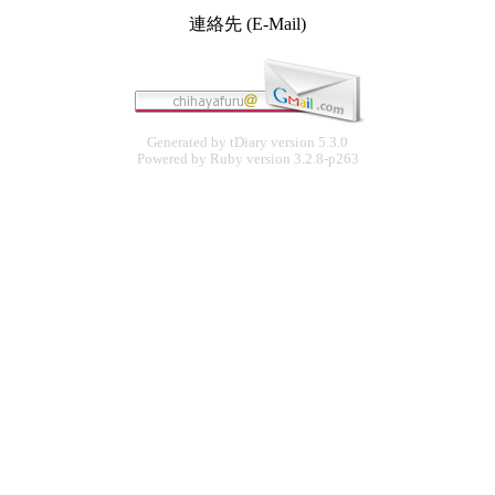
連絡先 (E-Mail)
Generated by
tDiary
version 5.3.0
Powered by
Ruby
version 3.2.8-p263