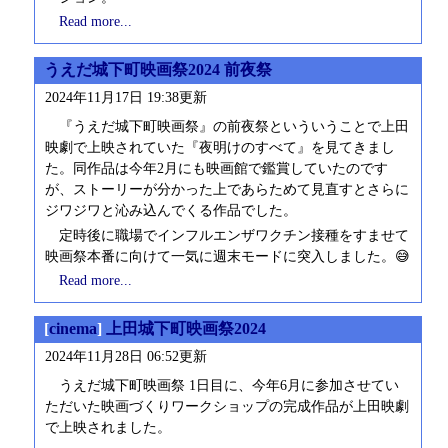
Read more...
うえだ城下町映画祭2024 前夜祭
2024年11月17日 19:38更新
『うえだ城下町映画祭』の前夜祭といういうことで上田
映劇で上映されていた『夜明けのすべて』を見てきまし
た。同作品は今年2月にも映画館で鑑賞していたのです
が、ストーリーが分かった上であらためて見直すとさらに
ジワジワと沁み込んでくる作品でした。
定時後に職場でインフルエンザワクチン接種をすませて
映画祭本番に向けて一気に週末モードに突入しました。😅
Read more...
[
cinema
]
上田城下町映画祭2024
2024年11月28日 06:52更新
うえだ城下町映画祭 1日目に、今年6月に参加させてい
ただいた映画づくりワークショップの完成作品が上田映劇
で上映されました。