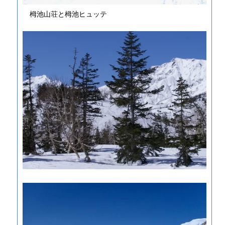
栂池山荘と栂池ヒュッテ