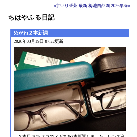
«京いり番茶
最新
栂池自然園 2026早春»
ちはやふる日記
めがね２本新調
2026年03月19日 07:22更新
２本目 10% オフでメガネを2本新調しました。レンズ込