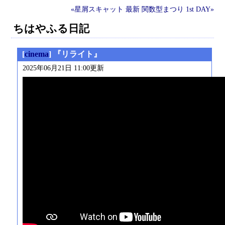
«星屑スキャット
最新
関数型まつり 1st DAY»
ちはやふる日記
[
cinema
] 『リライト』
2025年06月21日 11:00更新