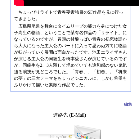
ちょっぴりライトで青春要素強目のSF作品を見に行っ
てきました。
広島県尾道を舞台にタイムリープの能力を身につけた女
子高生の物語、ということで某有名作品の「リライト」に
なっているのですが、冒頭の甘酸っぱい青春の初恋物語か
ら大人になった主人公のパートに入って思わぬ方向に物語
が転がっていく展開は面白かったです。池田エライザさん
が演じる主人公の同級生を橋本愛さんが演じているのです
が、同級生を2、3人殺して埋めていても違和感のない鬼気
迫る演技が見どころでした。「青春」、「初恋」。「将来
の夢」の三大テーマをちょっとシニカルに、しかし希望も
ふりかけて描いた素敵な作品でした。
編集
連絡先 (E-Mail)