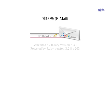
編集
連絡先 (E-Mail)
Generated by
tDiary
version 5.3.0
Powered by
Ruby
version 3.2.8-p263