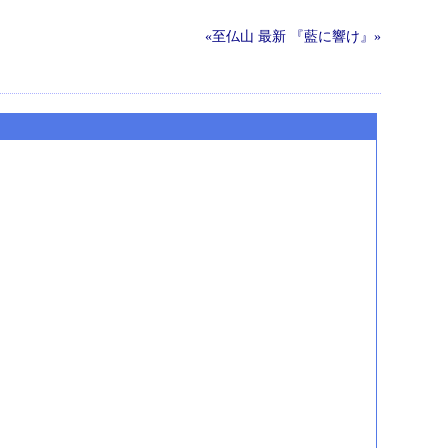
«至仏山
最新
『藍に響け』»