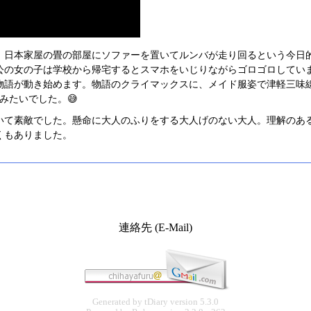
。日本家屋の畳の部屋にソファーを置いてルンバが走り回るという今日
公の女の子は学校から帰宅するとスマホをいじりながらゴロゴロしてい
物語が動き始めます。物語のクライマックスに、メイド服姿で津軽三味
みたいでした。😅
いて素敵でした。懸命に大人のふりをする大人げのない大人。理解のあ
くもありました。
連絡先 (E-Mail)
Generated by
tDiary
version 5.3.0