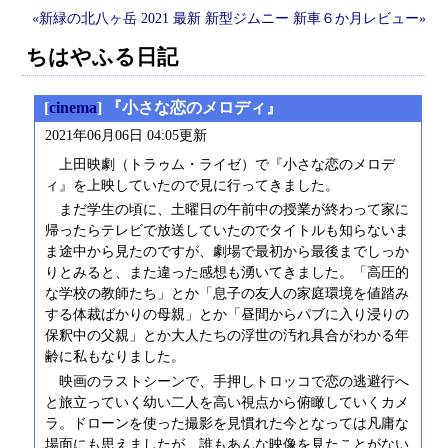
«新緑の北八ヶ岳 2021
最新
新型ジムニー 新車６か月レビュー»
ちはやふる日記
[
cinema
] 『小さな恋のメロディ』
2021年06月06日 04:05更新
上田映劇（トラゥム・ライゼ）で『小さな恋のメロデ
ィ』を上映していたので見に行ってきました。
まだ学生の頃に、土曜日の午前中の授業が終わって家に
帰ったらテレビで放送していたのでタイトルも知らないま
ま途中から見たのですが、劇場で最初から最後までしっか
りとみると、また違った感想も湧いてきました。「高圧的
な学校の教師たち」とか「息子の友人の家庭環境を値踏み
する体裁ばかりの母親」とか「昼間からパブに入り浸りの
保釈中の父親」とか大人たちの浮世の汚れ具合がわかる年
齢に私もなりました。
映画のラストシーンで、手押しトロッコで恋の逃避行へ
と旅立っていく幼い二人を高い視点から俯瞰していくカメ
ラ。ドローンを使った撮影を見慣れた今となっては凡庸な
場面にも思えましたが、誰もあんな映像を見たことがない