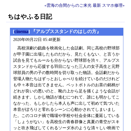
«雲海の合間からのご来光
最新
スマホ修理»
ちはやふる日記
[
cinema
] 『アルプススタンドのはしの方』
2020年09月22日 05:48更新
高校演劇の戯曲を映画化した会話劇。同じ高校の野球部
が甲子園に出場したものだから、見たくもない、と言うか
試合を見てもルールも分からない野球部を渋々、アルプス
スタンドから応援する羽目になった三人の女子高生と元野
球部員の男の子の数時間を切り取った物語。会話劇だから
登場人物たちはずっとおしゃべりを続けているのだけれど
も中々本音は出てきません。ペットボトルのお茶の銘柄が
どれが良いの悪いのと、靴の上から足を掻くような会話が
続きます。しかし物語が進むにつれて、誰にも明かしてこ
なかった、もしかしたら本人も声に出して初めて気づいた
本音がぽろりと零れるシーンに心動かされてしまいまし
た。このコロナ禍で職場や学校や社会全体に蔓延している
「しょうがない」を高校生の青春群像と真夏の青空がスキ
ッと吹き飛ばしてくれるソーダ水のような清々しい映画で