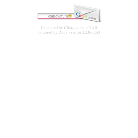
Generated by
tDiary
version 5.3.0
Powered by
Ruby
version 3.2.8-p263