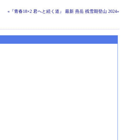
«『青春18×2 君へと続く道』
最新
燕岳 残雪期登山 2024»