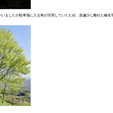
かいましたが駐車場に入る車が渋滞していたため、急遽少し離れた榛名