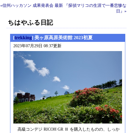
«信州ハッカソン 成果発表会
最新
『探偵マリコの生涯で一番悲惨な
日』»
ちはやふる日記
[
trekking
] 美ヶ原高原美術館 2023初夏
2023年07月29日 08:37更新
高級コンデジ RICOH GR Ⅲ を購入したものの、しっか