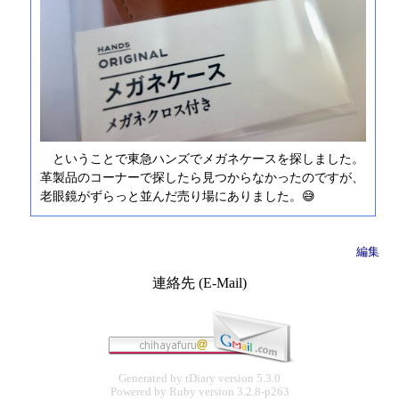
ということで東急ハンズでメガネケースを探しました。
革製品のコーナーで探したら見つからなかったのですが、
老眼鏡がずらっと並んだ売り場にありました。😅
編集
連絡先 (E-Mail)
Generated by
tDiary
version 5.3.0
Powered by
Ruby
version 3.2.8-p263