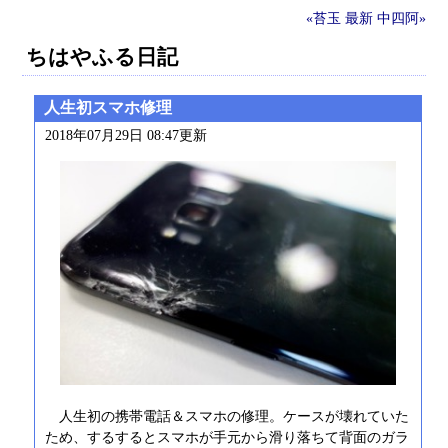
«苔玉
最新
中四阿»
ちはやふる日記
人生初スマホ修理
2018年07月29日 08:47更新
人生初の携帯電話＆スマホの修理。ケースが壊れていた
ため、するするとスマホが手元から滑り落ちて背面のガラ