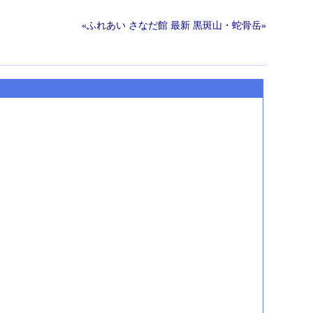
«ふれあい さなだ館
最新
黒斑山・蛇骨岳»