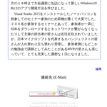
方の１８時まで大会議室に缶詰になって新しいWindows10
向けのアプリ開発方法を学びました。
Visual Studio 2015をインストールしたノートパソコンを
持参してのセミナー参加のため荷物が重くて大変でした。
２００名が参加するセミナーとあって、参加者が一斉に
SDKをダウンロードするとネットワークが繋がらなくなっ
たりして主催の担当者の皆さんは右往左往されていました
が、日本マイクロソフトを代表するエバンジェリストの皆
さんが入れ替わり立ち替わり登壇し、参加者側にもどこか
の勉強会で講師としてみたことがあるMVPの皆さんも混じ
っていて、とても充実した濃密な１日になりました。
編集
連絡先 (E-Mail)
Generated by
tDiary
version 5.3.0
Powered by
Ruby
version 3.2.8-p263