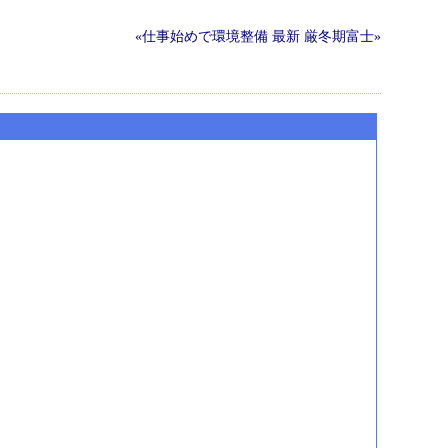
«仕事始めで環境整備
最新
厳冬期富士»