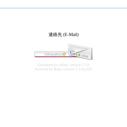
連絡先 (E-Mail)
Generated by
tDiary
version 5.3.0
Powered by
Ruby
version 3.2.8-p263