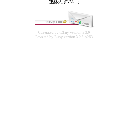
連絡先 (E-Mail)
Generated by
tDiary
version 5.3.0
Powered by
Ruby
version 3.2.8-p263