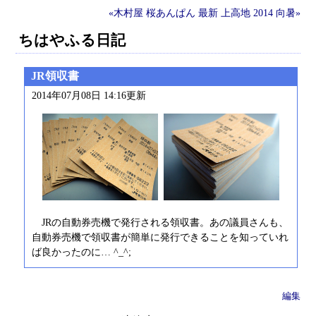
«木村屋 桜あんぱん
最新
上高地 2014 向暑»
ちはやふる日記
JR領収書
2014年07月08日 14:16更新
JRの自動券売機で発行される領収書。あの議員さんも、
自動券売機で領収書が簡単に発行できることを知っていれ
ば良かったのに… ^_^;
編集