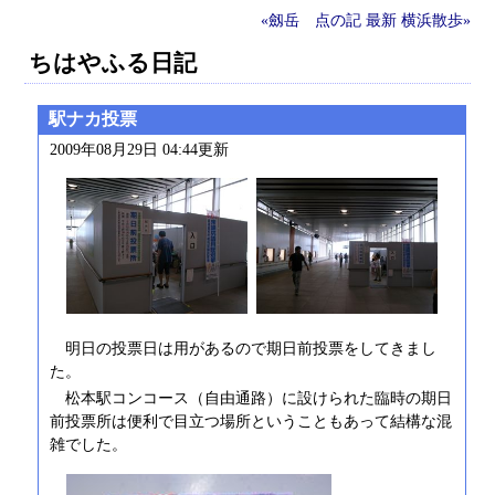
«劔岳 点の記
最新
横浜散歩»
ちはやふる日記
駅ナカ投票
2009年08月29日 04:44更新
明日の投票日は用があるので期日前投票をしてきまし
た。
松本駅コンコース（自由通路）に設けられた臨時の期日
前投票所は便利で目立つ場所ということもあって結構な混
雑でした。