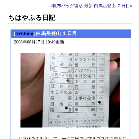
«帆布バッグ復活
最新
白馬岳登山 ２日目»
ちはやふる日記
[
trekking
] 白馬岳登山 １日目
2008年08月17日 10:49更新
お盆休みを利用して、一泊二日で北アルプスの白馬岳に