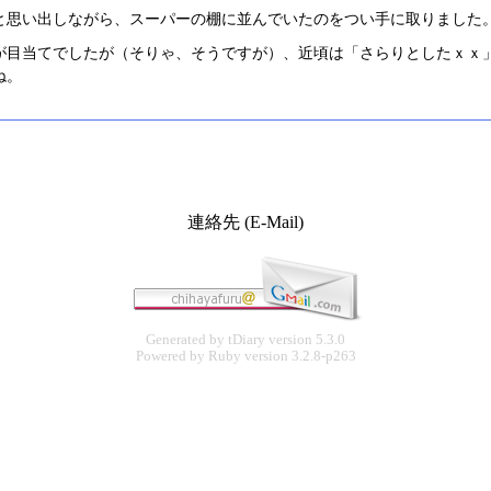
と思い出しながら、スーパーの棚に並んでいたのをつい手に取りました
が目当てでしたが（そりゃ、そうですが）、近頃は「さらりとしたｘｘ
ね。
連絡先 (E-Mail)
Generated by
tDiary
version 5.3.0
Powered by
Ruby
version 3.2.8-p263