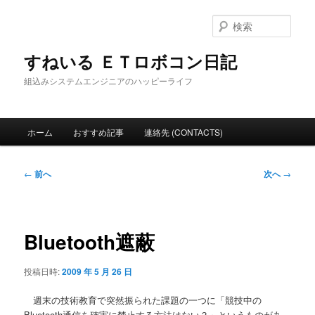
メ
イ
検
ン
索
コ
すねいる ＥＴロボコン日記
ン
組込みシステムエンジニアのハッピーライフ
テ
ン
ツ
メ
へ
ホーム
おすすめ記事
連絡先 (CONTACTS)
イ
移
ン
動
メ
投
←
前へ
次へ
→
ニ
稿
ュ
ナ
ー
ビ
ゲ
Bluetooth遮蔽
ー
シ
投稿日時:
2009 年 5 月 26 日
ョ
ン
週末の技術教育で突然振られた課題の一つに「競技中の
Bluetooth通信を確実に禁止する方法はない？」というものがあ